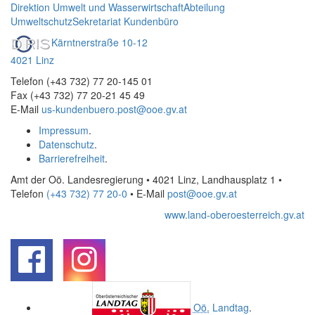
Direktion Umwelt und Wasserwirtschaft
Abteilung
Umweltschutz
Sekretariat Kundenbüro
Kärntnerstraße 10-12
4021 Linz
Telefon (+43 732) 77 20-145 01
Fax (+43 732) 77 20-21 45 49
E-Mail
us-kundenbuero.post@ooe.gv.at
Impressum
.
Datenschutz
.
Barrierefreiheit
.
Amt der Oö. Landesregierung • 4021 Linz, Landhausplatz 1
•
Telefon
(+43 732) 77 20-0
• E-Mail
post@ooe.gv.at
www.land-oberoesterreich.gv.at
.
.
Oö.
Landtag
.