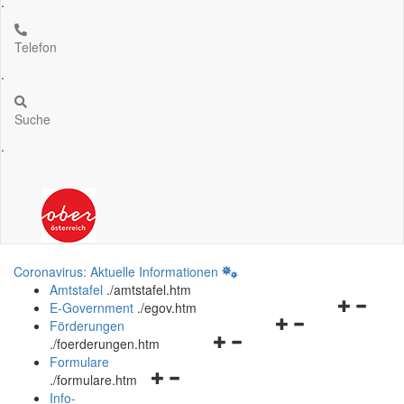
.
Telefon
.
Suche
.
Coronavirus: Aktuelle Informationen
Amtstafel
.
/amtstafel.htm
Navigation
E-Government
.
/egov.htm
Navigationsmenü
öffnen
Förderungen
Navigationsmenü
öffnen
und
.
/foerderungen.htm
öffnen
und
schließen
Formulare
Navigationsmenü
und
schließen
.
/formulare.htm
öffnen
schließen
Info-