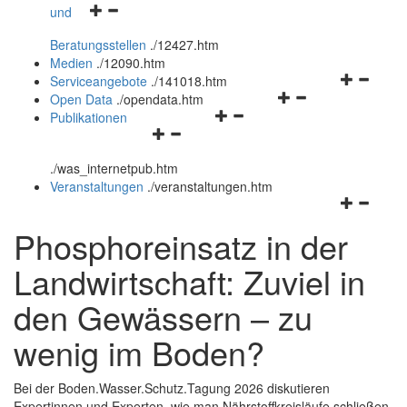
Navigationsmenü
und
und
öffnen
schließen
Beratungsstellen
.
/12427.htm
und
Medien
.
/12090.htm
schließen
Navigation
Serviceangebote
.
/141018.htm
Navigationsmenü
öffnen
Open Data
.
/opendata.htm
Navigationsmenü
öffnen
und
Publikationen
Navigationsmenü
öffnen
und
schließen
öffnen
und
schließen
.
/was_internetpub.htm
und
schließen
Veranstaltungen
.
/veranstaltungen.htm
schließen
Navigation
öffnen
Phosphoreinsatz in der
und
schließen
Landwirtschaft: Zuviel in
den Gewässern – zu
wenig im Boden?
Bei der Boden.Wasser.Schutz.Tagung 2026 diskutieren
Expertinnen und Experten, wie man Nährstoffkreisläufe schließen,