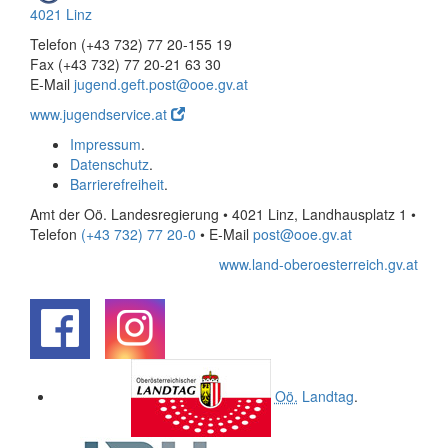
4021 Linz
Telefon (+43 732) 77 20-155 19
Fax (+43 732) 77 20-21 63 30
E-Mail
jugend.geft.post@ooe.gv.at
www.jugendservice.at
Impressum
.
Datenschutz
.
Barrierefreiheit
.
Amt der Oö. Landesregierung • 4021 Linz, Landhausplatz 1
•
Telefon
(+43 732) 77 20-0
• E-Mail
post@ooe.gv.at
www.land-oberoesterreich.gv.at
.
.
Oö.
Landtag
.