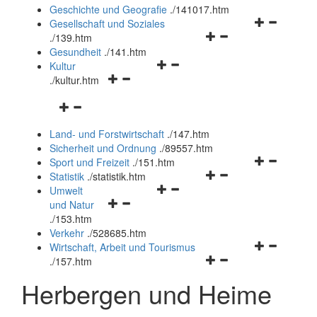
und
Geschichte und Geografie
.
/141017.htm
schließen
Navigationsm
Gesellschaft und Soziales
Navigationsmenü
öffnen
.
/139.htm
öffnen
und
Gesundheit
.
/141.htm
Navigationsmenü
und
schließen
Kultur
Navigationsmenü
öffnen
schließen
.
/kultur.htm
öffnen
und
Navigationsmenü
und
schließen
öffnen
schließen
Land- und Forstwirtschaft
.
/147.htm
und
Sicherheit und Ordnung
.
/89557.htm
schließen
Navigationsm
Sport und Freizeit
.
/151.htm
Navigationsmenü
öffnen
Statistik
.
/statistik.htm
Navigationsmenü
öffnen
und
Umwelt
Navigationsmenü
öffnen
und
schließen
und Natur
öffnen
und
schließen
.
/153.htm
und
schließen
Verkehr
.
/528685.htm
schließen
Navigationsm
Wirtschaft, Arbeit und Tourismus
Navigationsmenü
öffnen
.
/157.htm
öffnen
und
Herbergen und Heime
und
schließen
schließen