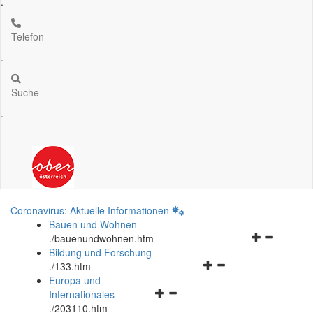
.
Telefon
.
Suche
.
Coronavirus: Aktuelle Informationen
Bauen und Wohnen
Navigationsm
.
/bauenundwohnen.htm
öffnen
Bildung und Forschung
Navigationsmenü
und
.
/133.htm
öffnen
schließen
Europa und
Navigationsmenü
und
Internationales
öffnen
schließen
.
/203110.htm