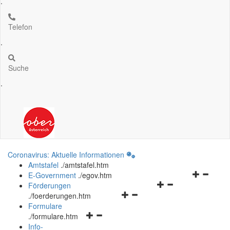
.
Telefon
.
Suche
.
Coronavirus: Aktuelle Informationen
Amtstafel
.
/amtstafel.htm
Navigation
E-Government
.
/egov.htm
Navigationsmenü
öffnen
Förderungen
Navigationsmenü
öffnen
und
.
/foerderungen.htm
öffnen
und
schließen
Formulare
Navigationsmenü
und
schließen
.
/formulare.htm
öffnen
schließen
Info-