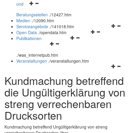
Navigationsmenü
und
und
öffnen
schließen
Beratungsstellen
.
/12427.htm
und
Medien
.
/12090.htm
schließen
Navigation
Serviceangebote
.
/141018.htm
Navigationsmenü
öffnen
Open Data
.
/opendata.htm
Navigationsmenü
öffnen
und
Publikationen
Navigationsmenü
öffnen
und
schließen
öffnen
und
schließen
.
/was_internetpub.htm
und
schließen
Veranstaltungen
.
/veranstaltungen.htm
schließen
Navigation
öffnen
Kundmachung betreffend
und
schließen
die Ungültigerklärung von
streng verrechenbaren
Drucksorten
Kundmachung betreffend Ungültigerklärung von streng
verrechenbaren Drucksorten über