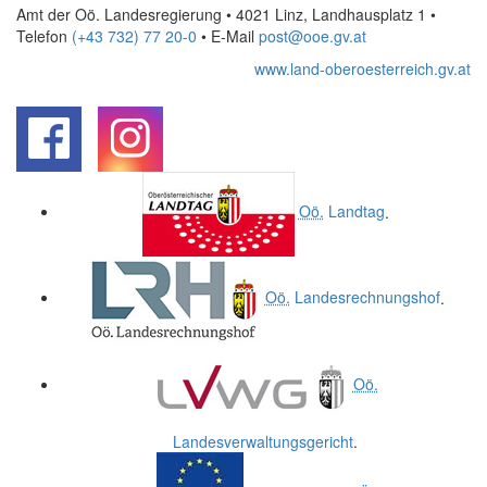
Amt der Oö. Landesregierung • 4021 Linz, Landhausplatz 1
•
Telefon
(+43 732) 77 20-0
• E-Mail
post@ooe.gv.at
www.land-oberoesterreich.gv.at
.
.
Oö.
Landtag
.
Oö.
Landesrechnungshof
.
Oö.
Landesverwaltungsgericht
.