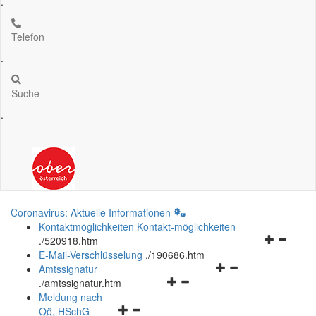
.
Telefon
.
Suche
.
Coronavirus: Aktuelle Informationen
Kontaktmöglichkeiten
Kontakt-möglichkeiten
Navigation
.
/520918.htm
öffnen
E-Mail-Verschlüsselung
.
/190686.htm
Navigationsmenü
und
Amtssignatur
Navigationsmenü
öffnen
schließen
.
/amtssignatur.htm
öffnen
und
Meldung nach
Navigationsmenü
und
schließen
Oö.
HSchG