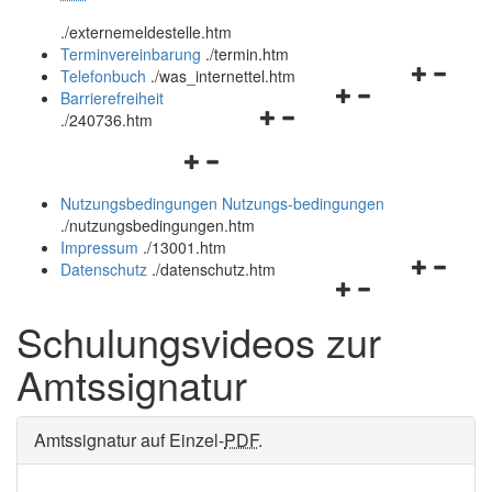
öffnen
schließen
.
/externemeldestelle.htm
und
Terminvereinbarung
.
/termin.htm
schließen
Navigation
Telefonbuch
.
/was_internettel.htm
Navigationsmenü
öffnen
Barrierefreiheit
Navigationsmenü
öffnen
und
.
/240736.htm
öffnen
und
schließen
Navigationsmenü
und
schließen
öffnen
schließen
Nutzungsbedingungen
Nutzungs-bedingungen
und
.
/nutzungsbedingungen.htm
schließen
Impressum
.
/13001.htm
Navigation
Datenschutz
.
/datenschutz.htm
Navigationsmenü
öffnen
öffnen
und
Schulungsvideos zur
und
schließen
schließen
Amtssignatur
Amtssignatur auf Einzel-
PDF
.