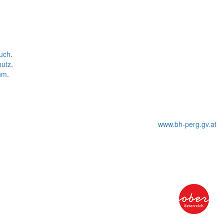
uch
.
hutz
.
um
.
www.bh-perg.gv.at