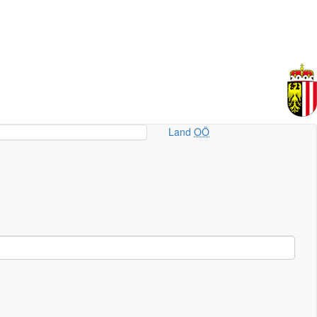
Land
OÖ