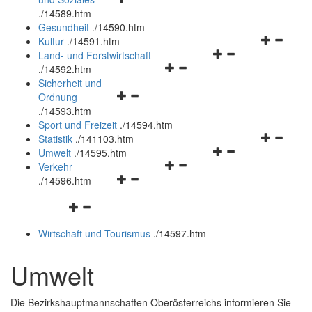
öffnen
schließen
.
/14589.htm
und
Gesundheit
.
/14590.htm
schließen
Navigation
Kultur
.
/14591.htm
Navigationsmenü
öffnen
Land- und Forstwirtschaft
Navigationsmenü
öffnen
und
.
/14592.htm
öffnen
und
schließen
Sicherheit und
Navigationsmenü
und
schließen
Ordnung
öffnen
schließen
.
/14593.htm
und
Sport und Freizeit
.
/14594.htm
schließen
Navigation
Statistik
.
/141103.htm
Navigationsmenü
öffnen
Umwelt
.
/14595.htm
Navigationsmenü
öffnen
und
Verkehr
Navigationsmenü
öffnen
und
schließen
.
/14596.htm
öffnen
und
schließen
Navigationsmenü
und
schließen
öffnen
schließen
Wirtschaft und Tourismus
.
/14597.htm
und
schließen
Umwelt
Die Bezirkshauptmannschaften Oberösterreichs informieren Sie