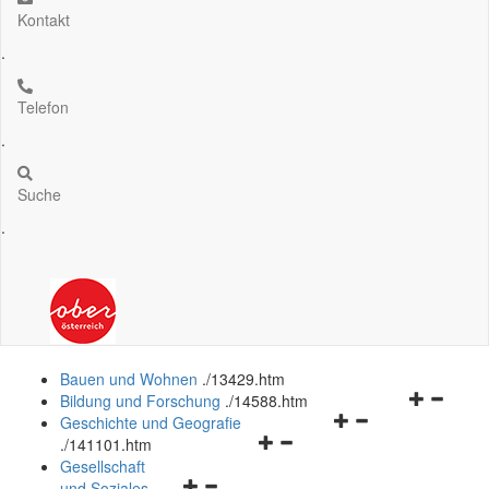
Kontakt
.
Telefon
.
Suche
.
Bauen und Wohnen
.
/13429.htm
Navigation
Bildung und Forschung
.
/14588.htm
Navigationsmenü
öffnen
Geschichte und Geografie
Navigationsmenü
öffnen
und
.
/141101.htm
öffnen
und
schließen
Gesellschaft
Navigationsmenü
und
schließen
und Soziales