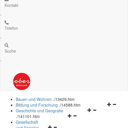
Kontakt
.
Telefon
.
Suche
.
Bauen und Wohnen
.
/13429.htm
Navigation
Bildung und Forschung
.
/14588.htm
Navigationsmenü
öffnen
Geschichte und Geografie
Navigationsmenü
öffnen
und
.
/141101.htm
öffnen
und
schließen
Gesellschaft
Navigationsmenü
und
schließen
und Soziales