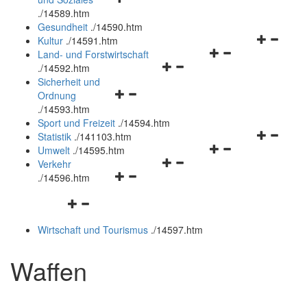
öffnen
schließen
.
/14589.htm
und
Gesundheit
.
/14590.htm
schließen
Navigation
Kultur
.
/14591.htm
Navigationsmenü
öffnen
Land- und Forstwirtschaft
Navigationsmenü
öffnen
und
.
/14592.htm
öffnen
und
schließen
Sicherheit und
Navigationsmenü
und
schließen
Ordnung
öffnen
schließen
.
/14593.htm
und
Sport und Freizeit
.
/14594.htm
schließen
Navigation
Statistik
.
/141103.htm
Navigationsmenü
öffnen
Umwelt
.
/14595.htm
Navigationsmenü
öffnen
und
Verkehr
Navigationsmenü
öffnen
und
schließen
.
/14596.htm
öffnen
und
schließen
Navigationsmenü
und
schließen
öffnen
schließen
Wirtschaft und Tourismus
.
/14597.htm
und
schließen
Waffen