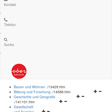
Kontakt
.
Telefon
.
Suche
.
Bauen und Wohnen
.
/13429.htm
Navigation
Bildung und Forschung
.
/14588.htm
Navigationsmenü
öffnen
Geschichte und Geografie
Navigationsmenü
öffnen
und
.
/141101.htm
öffnen
und
schließen
Gesellschaft
Navigationsmenü
und
schließen
und Soziales