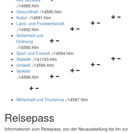
öffnen
schließen
.
/14589.htm
und
Gesundheit
.
/14590.htm
schließen
Navigation
Kultur
.
/14591.htm
Navigationsmenü
öffnen
Land- und Forstwirtschaft
Navigationsmenü
öffnen
und
.
/14592.htm
öffnen
und
schließen
Sicherheit und
Navigationsmenü
und
schließen
Ordnung
öffnen
schließen
.
/14593.htm
und
Sport und Freizeit
.
/14594.htm
schließen
Navigation
Statistik
.
/141103.htm
Navigationsmenü
öffnen
Umwelt
.
/14595.htm
Navigationsmenü
öffnen
und
Verkehr
Navigationsmenü
öffnen
und
schließen
.
/14596.htm
öffnen
und
schließen
Navigationsmenü
und
schließen
öffnen
schließen
Wirtschaft und Tourismus
.
/14597.htm
und
schließen
Reisepass
Informationen zum Reisepass, von der Neuausstellung bis hin zur