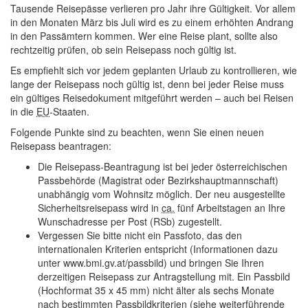
Tausende Reisepässe verlieren pro Jahr ihre Gültigkeit. Vor allem
in den Monaten März bis Juli wird es zu einem erhöhten Andrang
in den Passämtern kommen. Wer eine Reise plant, sollte also
rechtzeitig prüfen, ob sein Reisepass noch gültig ist.
Es empfiehlt sich vor jedem geplanten Urlaub zu kontrollieren, wie
lange der Reisepass noch gültig ist, denn bei jeder Reise muss
ein gültiges Reisedokument mitgeführt werden – auch bei Reisen
in die
EU
-Staaten.
Folgende Punkte sind zu beachten, wenn Sie einen neuen
Reisepass beantragen:
Die Reisepass-Beantragung ist bei jeder österreichischen
Passbehörde (Magistrat oder Bezirkshauptmannschaft)
unabhängig vom Wohnsitz möglich. Der neu ausgestellte
Sicherheitsreisepass wird in
ca.
fünf Arbeitstagen an Ihre
Wunschadresse per Post (RSb) zugestellt.
Vergessen Sie bitte nicht ein Passfoto, das den
internationalen Kriterien entspricht (Informationen dazu
unter www.bmi.gv.at/passbild) und bringen Sie Ihren
derzeitigen Reisepass zur Antragstellung mit. Ein Passbild
(Hochformat 35 x 45 mm) nicht älter als sechs Monate
nach bestimmten Passbildkriterien (siehe weiterführende