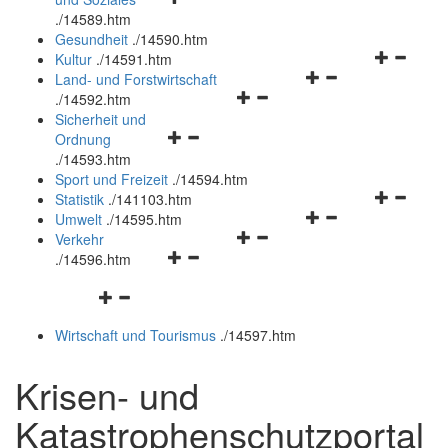
öffnen
schließen
.
/14589.htm
und
Gesundheit
.
/14590.htm
schließen
Navigation
Kultur
.
/14591.htm
Navigationsmenü
öffnen
Land- und Forstwirtschaft
Navigationsmenü
öffnen
und
.
/14592.htm
öffnen
und
schließen
Sicherheit und
Navigationsmenü
und
schließen
Ordnung
öffnen
schließen
.
/14593.htm
und
Sport und Freizeit
.
/14594.htm
schließen
Navigation
Statistik
.
/141103.htm
Navigationsmenü
öffnen
Umwelt
.
/14595.htm
Navigationsmenü
öffnen
und
Verkehr
Navigationsmenü
öffnen
und
schließen
.
/14596.htm
öffnen
und
schließen
Navigationsmenü
und
schließen
öffnen
schließen
Wirtschaft und Tourismus
.
/14597.htm
und
schließen
Krisen- und
Katastrophenschutzportal