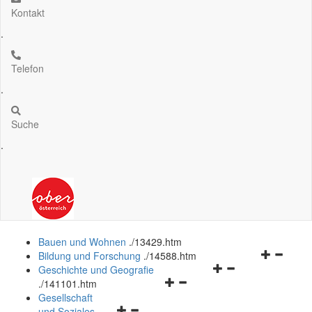
Kontakt
.
Telefon
.
Suche
.
Bauen und Wohnen
.
/13429.htm
Navigation
Bildung und Forschung
.
/14588.htm
Navigationsmenü
öffnen
Geschichte und Geografie
Navigationsmenü
öffnen
und
.
/141101.htm
öffnen
und
schließen
Gesellschaft
Navigationsmenü
und
schließen
und Soziales