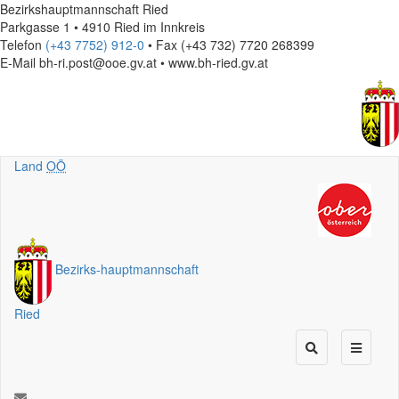
Bezirkshauptmannschaft Ried
Parkgasse 1 • 4910 Ried im Innkreis
Telefon
(+43 7752) 912-0
• Fax (+43 732) 7720 268399
E-Mail
bh-ri.post@ooe.gv.at • www.bh-ried.gv.at
Land
OÖ
Bezirks
-
hauptmannschaft
Ried