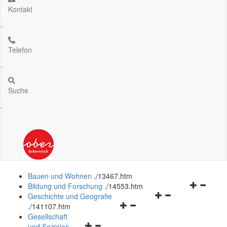
Kontakt
.
Telefon
.
Suche
.
Bauen und Wohnen
.
/13467.htm
Navigation
Bildung und Forschung
.
/14553.htm
Navigationsmenü
öffnen
Geschichte und Geografie
Navigationsmenü
öffnen
und
.
/141107.htm
öffnen
und
schließen
Gesellschaft
Navigationsmenü
und
schließen
und Soziales