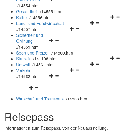
öffnen
schließen
.
/14554.htm
und
Gesundheit
.
/14555.htm
schließen
Navigation
Kultur
.
/14556.htm
Navigationsmenü
öffnen
Land- und Forstwirtschaft
Navigationsmenü
öffnen
und
.
/14557.htm
öffnen
und
schließen
Sicherheit und
Navigationsmenü
und
schließen
Ordnung
öffnen
schließen
.
/14559.htm
und
Sport und Freizeit
.
/14560.htm
schließen
Navigation
Statistik
.
/141108.htm
Navigationsmenü
öffnen
Umwelt
.
/14561.htm
Navigationsmenü
öffnen
und
Verkehr
Navigationsmenü
öffnen
und
schließen
.
/14562.htm
öffnen
und
schließen
Navigationsmenü
und
schließen
öffnen
schließen
Wirtschaft und Tourismus
.
/14563.htm
und
schließen
Reisepass
Informationen zum Reisepass, von der Neuausstellung,