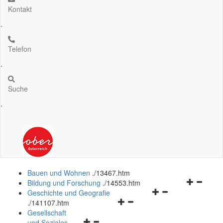
Kontakt
.
Telefon
.
Suche
.
Bauen und Wohnen
.
/13467.htm
Navigation
Bildung und Forschung
.
/14553.htm
Navigationsmenü
öffnen
Geschichte und Geografie
Navigationsmenü
öffnen
und
.
/141107.htm
öffnen
und
schließen
Gesellschaft
Navigationsmenü
und
schließen
und Soziales