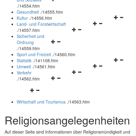
öffnen
schließen
.
/14554.htm
und
Gesundheit
.
/14555.htm
schließen
Navigation
Kultur
.
/14556.htm
Navigationsmenü
öffnen
Land- und Forstwirtschaft
Navigationsmenü
öffnen
und
.
/14557.htm
öffnen
und
schließen
Sicherheit und
Navigationsmenü
und
schließen
Ordnung
öffnen
schließen
.
/14559.htm
und
Sport und Freizeit
.
/14560.htm
schließen
Navigation
Statistik
.
/141108.htm
Navigationsmenü
öffnen
Umwelt
.
/14561.htm
Navigationsmenü
öffnen
und
Verkehr
Navigationsmenü
öffnen
und
schließen
.
/14562.htm
öffnen
und
schließen
Navigationsmenü
und
schließen
öffnen
schließen
Wirtschaft und Tourismus
.
/14563.htm
und
schließen
Religionsangelegenheiten
Auf dieser Seite sind Informationen über Religionsmündigkeit und