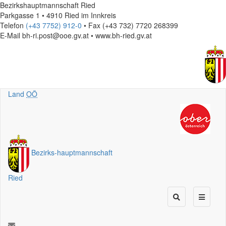
Bezirkshauptmannschaft Ried
Parkgasse 1 • 4910 Ried im Innkreis
Telefon
(+43 7752) 912-0
• Fax (+43 732) 7720 268399
E-Mail
bh-ri.post@ooe.gv.at • www.bh-ried.gv.at
Land
OÖ
Bezirks
-
hauptmannschaft
Ried