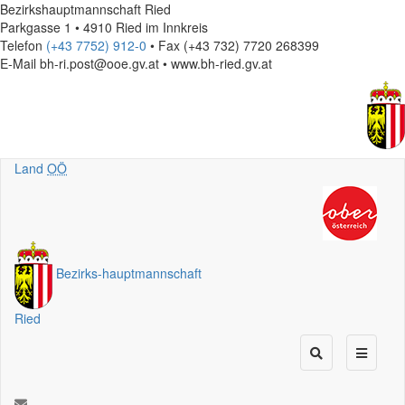
Bezirkshauptmannschaft Ried
Parkgasse 1 • 4910 Ried im Innkreis
Telefon
(+43 7752) 912-0
• Fax (+43 732) 7720 268399
E-Mail
bh-ri.post@ooe.gv.at • www.bh-ried.gv.at
Land
OÖ
Bezirks
-
hauptmannschaft
Ried