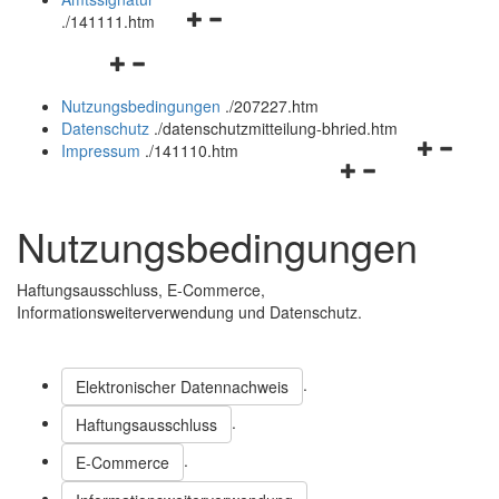
Navigationsmenü
und
.
/141111.htm
öffnen
schließen
Navigationsmenü
und
öffnen
schließen
Nutzungsbedingungen
.
/207227.htm
und
Datenschutz
.
/datenschutzmitteilung-bhried.htm
schließen
Navigation
Impressum
.
/141110.htm
Navigationsmenü
öffnen
öffnen
und
und
schließen
Nutzungsbedingungen
schließen
Haftungsausschluss,
E-Commerce
,
Informationsweiterverwendung und Datenschutz.
.
Elektronischer Datennachweis
.
Haftungsausschluss
.
E-Commerce
.