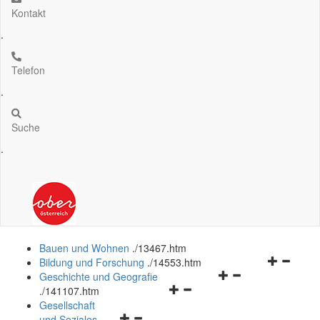
Kontakt
.
Telefon
.
Suche
.
Bauen und Wohnen
.
/13467.htm
Navigation
Bildung und Forschung
.
/14553.htm
Navigationsmenü
öffnen
Geschichte und Geografie
Navigationsmenü
öffnen
und
.
/141107.htm
öffnen
und
schließen
Gesellschaft
Navigationsmenü
und
schließen
und Soziales