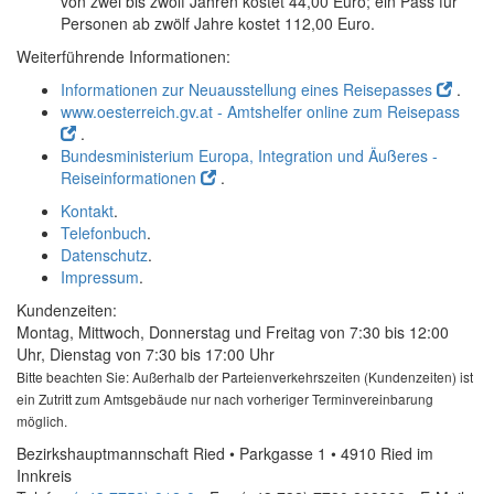
von zwei bis zwölf Jahren kostet 44,00 Euro; ein Pass für
Personen ab zwölf Jahre kostet 112,00 Euro.
Weiterführende Informationen:
Informationen zur Neuausstellung eines Reisepasses
.
www.oesterreich.gv.at - Amtshelfer online zum Reisepass
.
Bundesministerium Europa, Integration und Äußeres -
Reiseinformationen
.
Kontakt
.
Telefonbuch
.
Datenschutz
.
Impressum
.
Kundenzeiten:
Montag, Mittwoch, Donnerstag und Freitag von 7:30 bis 12:00
Uhr, Dienstag von 7:30 bis 17:00 Uhr
Bitte beachten Sie: Außerhalb der Parteienverkehrszeiten (Kundenzeiten) ist
ein Zutritt zum Amtsgebäude nur nach vorheriger Terminvereinbarung
möglich.
Bezirkshauptmannschaft Ried • Parkgasse 1 • 4910 Ried im
Innkreis