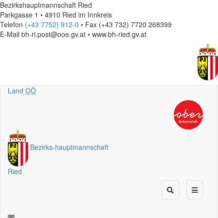
Bezirkshauptmannschaft Ried
Parkgasse 1 • 4910 Ried im Innkreis
Telefon
(+43 7752) 912-0
• Fax (+43 732) 7720 268399
E-Mail
bh-ri.post@ooe.gv.at • www.bh-ried.gv.at
Land
OÖ
Bezirks
-
hauptmannschaft
Ried