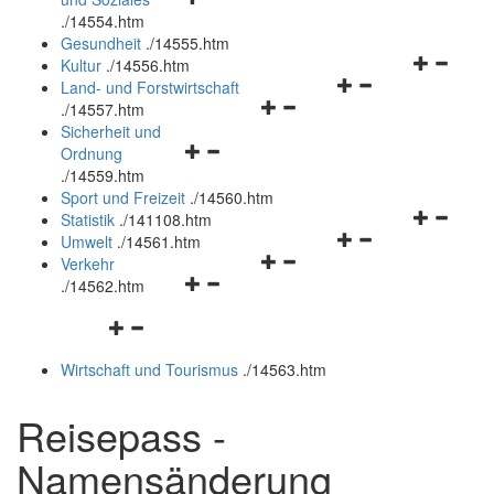
öffnen
schließen
.
/14554.htm
und
Gesundheit
.
/14555.htm
schließen
Navigation
Kultur
.
/14556.htm
Navigationsmenü
öffnen
Land- und Forstwirtschaft
Navigationsmenü
öffnen
und
.
/14557.htm
öffnen
und
schließen
Sicherheit und
Navigationsmenü
und
schließen
Ordnung
öffnen
schließen
.
/14559.htm
und
Sport und Freizeit
.
/14560.htm
schließen
Navigation
Statistik
.
/141108.htm
Navigationsmenü
öffnen
Umwelt
.
/14561.htm
Navigationsmenü
öffnen
und
Verkehr
Navigationsmenü
öffnen
und
schließen
.
/14562.htm
öffnen
und
schließen
Navigationsmenü
und
schließen
öffnen
schließen
Wirtschaft und Tourismus
.
/14563.htm
und
schließen
Reisepass -
Namensänderung