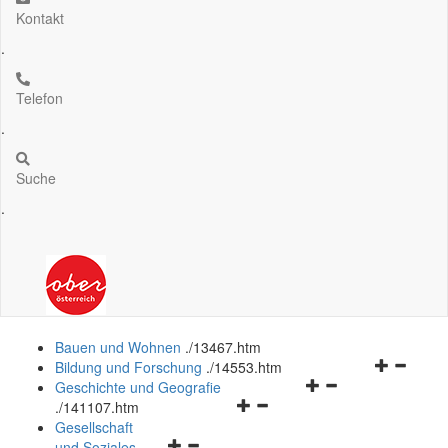
Kontakt
.
Telefon
.
Suche
.
Bauen und Wohnen
.
/13467.htm
Navigation
Bildung und Forschung
.
/14553.htm
Navigationsmenü
öffnen
Geschichte und Geografie
Navigationsmenü
öffnen
und
.
/141107.htm
öffnen
und
schließen
Gesellschaft
Navigationsmenü
und
schließen
und Soziales