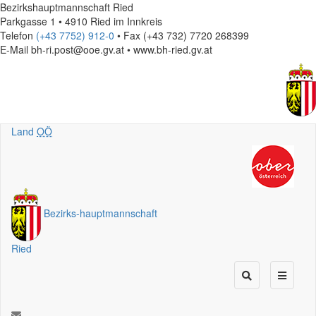
Bezirkshauptmannschaft Ried
Parkgasse 1 • 4910 Ried im Innkreis
Telefon
(+43 7752) 912-0
• Fax (+43 732) 7720 268399
E-Mail
bh-ri.post@ooe.gv.at • www.bh-ried.gv.at
Land
OÖ
Bezirks
-
hauptmannschaft
Ried