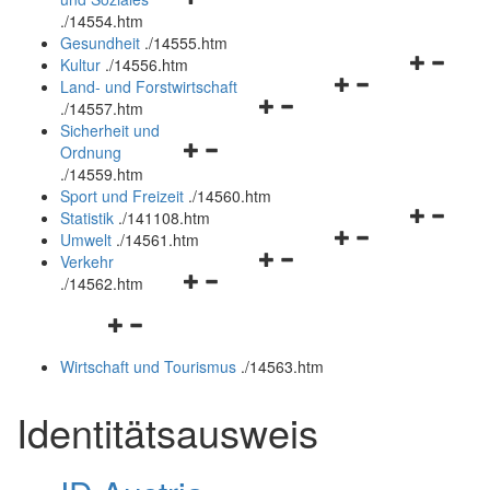
öffnen
schließen
.
/14554.htm
und
Gesundheit
.
/14555.htm
schließen
Navigation
Kultur
.
/14556.htm
Navigationsmenü
öffnen
Land- und Forstwirtschaft
Navigationsmenü
öffnen
und
.
/14557.htm
öffnen
und
schließen
Sicherheit und
Navigationsmenü
und
schließen
Ordnung
öffnen
schließen
.
/14559.htm
und
Sport und Freizeit
.
/14560.htm
schließen
Navigation
Statistik
.
/141108.htm
Navigationsmenü
öffnen
Umwelt
.
/14561.htm
Navigationsmenü
öffnen
und
Verkehr
Navigationsmenü
öffnen
und
schließen
.
/14562.htm
öffnen
und
schließen
Navigationsmenü
und
schließen
öffnen
schließen
Wirtschaft und Tourismus
.
/14563.htm
und
schließen
Identitätsausweis