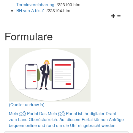
Terminvereinbarung
.
/223100.htm
und
schließen
BH von A bis Z
.
/223104.htm
schließen
Navigation
öffnen
und
Formulare
schließen
(Quelle: undraw.io)
Mein
OÖ
Portal
Das Mein
OÖ
Portal ist Ihr digitaler Draht
zum Land Oberösterreich. Auf diesem Portal können Anträge
bequem
online
und rund um die Uhr eingebracht werden.