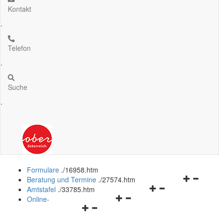
Kontakt
.
Telefon
.
Suche
.
Formulare
.
/16958.htm
Navigation
Beratung und Termine
.
/27574.htm
Navigationsmenü
öffnen
Amtstafel
.
/33785.htm
Navigationsmenü
öffnen
und
Online-
Navigationsmenü
öffnen
und
schließen
öffnen
und
schließen