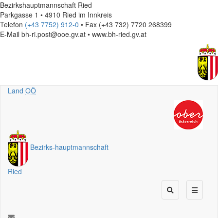
Bezirkshauptmannschaft Ried
Parkgasse 1 • 4910 Ried im Innkreis
Telefon
(+43 7752) 912-0
• Fax (+43 732) 7720 268399
E-Mail
bh-ri.post@ooe.gv.at • www.bh-ried.gv.at
Land
OÖ
Bezirks
-
hauptmannschaft
Ried