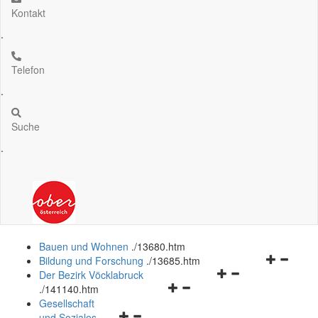
Kontakt
.
Telefon
.
Suche
.
Bauen und Wohnen
.
/13680.htm
Navigation
Bildung und Forschung
.
/13685.htm
Navigationsmenü
öffnen
Der Bezirk Vöcklabruck
Navigationsmenü
öffnen
und
.
/141140.htm
öffnen
und
schließen
Gesellschaft
Navigationsmenü
und
schließen
und Soziales