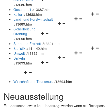
öffnen
schließen
.
/13686.htm
und
Gesundheit
.
/13687.htm
schließen
Navigation
Kultur
.
/13688.htm
Navigationsmenü
öffnen
Land- und Forstwirtschaft
Navigationsmenü
öffnen
und
.
/13689.htm
öffnen
und
schließen
Sicherheit und
Navigationsmenü
und
schließen
Ordnung
öffnen
schließen
.
/13690.htm
und
Sport und Freizeit
.
/13691.htm
schließen
Navigation
Statistik
.
/141142.htm
Navigationsmenü
öffnen
Umwelt
.
/13692.htm
Navigationsmenü
öffnen
und
Verkehr
Navigationsmenü
öffnen
und
schließen
.
/13693.htm
öffnen
und
schließen
Navigationsmenü
und
schließen
öffnen
schließen
Wirtschaft und Tourismus
.
/13694.htm
und
schließen
Neuausstellung
Ein Identitätsausweis kann beantragt werden wenn ein Reisepass