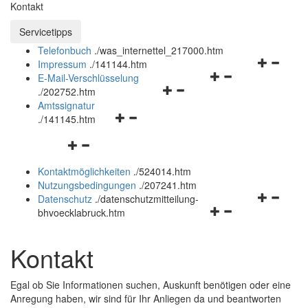
Kontakt
Servicetipps öffnen und schließen
Servicetipps
Telefonbuch
.
/was_internettel_217000.htm
Navigation
Impressum
.
/141144.htm
Navigationsmenü
öffnen
E-Mail-Verschlüsselung
Navigationsmenü
öffnen
und
.
/202752.htm
öffnen
und
schließen
Amtssignatur
Navigationsmenü
und
schließen
.
/141145.htm
öffnen
schließen
Navigationsmenü
und
öffnen
schließen
Kontaktmöglichkeiten
.
/524014.htm
und
Nutzungsbedingungen
.
/207241.htm
schließen
Navigation
Datenschutz
.
/datenschutzmitteilung-
Navigationsmenü
öffnen
bhvoecklabruck.htm
öffnen
und
und
schließen
Kontakt
schließen
Egal ob Sie Informationen suchen, Auskunft benötigen oder eine
Anregung haben, wir sind für Ihr Anliegen da und beantworten