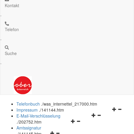
Kontakt
.
Telefon
.
Suche
.
Telefonbuch
.
/was_internettel_217000.htm
Navigation
Impressum
.
/141144.htm
Navigationsmenü
öffnen
E-Mail-Verschlüsselung
Navigationsmenü
öffnen
und
.
/202752.htm
öffnen
und
schließen
Amtssignatur
Navigationsmenü
und
schließen
.
/141145.htm