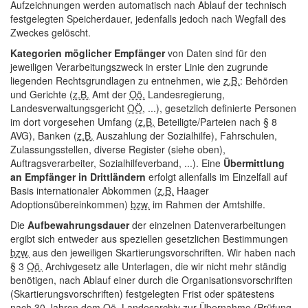
Aufzeichnungen werden automatisch nach Ablauf der technisch
festgelegten Speicherdauer, jedenfalls jedoch nach Wegfall des
Zweckes gelöscht.
Kategorien möglicher Empfänger
von Daten sind für den
jeweiligen Verarbeitungszweck in erster Linie den zugrunde
liegenden Rechtsgrundlagen zu entnehmen, wie
z.B.
: Behörden
und Gerichte (
z.B.
Amt der
Oö.
Landesregierung,
Landesverwaltungsgericht
OÖ
, ...), gesetzlich definierte Personen
im dort vorgesehen Umfang (
z.B.
Beteiligte/Parteien nach § 8
AVG), Banken (
z.B.
Auszahlung der Sozialhilfe), Fahrschulen,
Zulassungsstellen, diverse Register (siehe oben),
Auftragsverarbeiter, Sozialhilfeverband, ...). Eine
Übermittlung
an Empfänger in
Drittländern
erfolgt allenfalls im Einzelfall auf
Basis internationaler Abkommen (
z.B.
Haager
Adoptionsübereinkommen)
bzw.
im Rahmen der Amtshilfe.
Die
Aufbewahrungsdauer
der einzelnen Datenverarbeitungen
ergibt sich entweder aus speziellen gesetzlichen Bestimmungen
bzw.
aus den jeweiligen Skartierungsvorschriften. Wir haben nach
§ 3
Oö.
Archivgesetz alle Unterlagen, die wir nicht mehr ständig
benötigen, nach Ablauf einer durch die Organisationsvorschriften
(Skartierungsvorschriften) festgelegten Frist oder spätestens
nach 30 Jahren dem
Oö.
Landesarchiv zur Übernahme (Prüfung