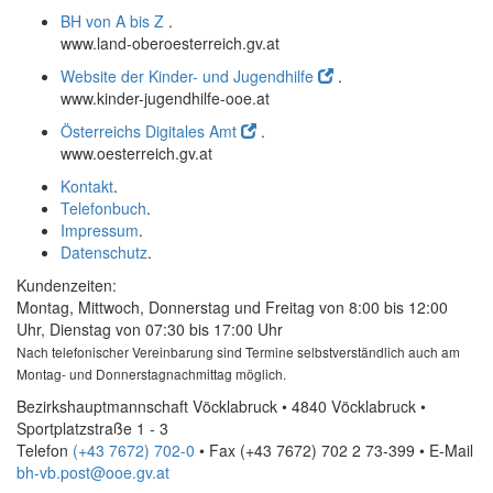
BH von A bis Z
.
www.land-oberoesterreich.gv.at
Website der Kinder- und Jugendhilfe
.
www.kinder-jugendhilfe-ooe.at
Österreichs Digitales Amt
.
www.oesterreich.gv.at
Kontakt
.
Telefonbuch
.
Impressum
.
Datenschutz
.
Kundenzeiten:
Montag, Mittwoch, Donnerstag und Freitag von 8:00 bis 12:00
Uhr, Dienstag von 07:30 bis 17:00 Uhr
Nach telefonischer Vereinbarung sind Termine selbstverständlich auch am
Montag- und Donnerstagnachmittag möglich.
Bezirkshauptmannschaft Vöcklabruck • 4840 Vöcklabruck •
Sportplatzstraße 1 - 3
Telefon
(+43 7672) 702-0
• Fax
(+43 7672) 702 2 73-399
•
E-Mail
bh-vb.post@ooe.gv.at