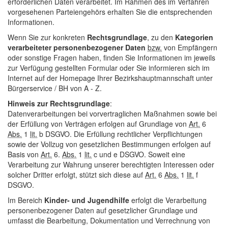
erforderlichen Daten verarbeitet. Im Rahmen des im Verfahren
vorgesehenen Parteiengehörs erhalten Sie die entsprechenden
Informationen.
Wenn Sie zur konkreten
Rechtsgrundlage
, zu den
Kategorien
verarbeiteter personenbezogener Daten
bzw.
von Empfängern
oder sonstige Fragen haben, finden Sie Informationen im jeweils
zur Verfügung gestellten Formular oder Sie informieren sich im
Internet auf der
Homepage
Ihrer Bezirkshauptmannschaft unter
Bürgerservice / BH von A - Z.
Hinweis zur Rechtsgrundlage
:
Datenverarbeitungen bei vorvertraglichen Maßnahmen sowie bei
der Erfüllung von Verträgen erfolgen auf Grundlage von
Art.
6
Abs.
1
lit.
b DSGVO. Die Erfüllung rechtlicher Verpflichtungen
sowie der Vollzug von gesetzlichen Bestimmungen erfolgen auf
Basis von
Art.
6.
Abs.
1
lit.
c und e DSGVO. Soweit eine
Verarbeitung zur Wahrung unserer berechtigten Interessen oder
solcher Dritter erfolgt, stützt sich diese auf
Art.
6
Abs.
1
lit.
f
DSGVO.
Im Bereich
Kinder- und Jugendhilfe
erfolgt die Verarbeitung
personenbezogener Daten auf gesetzlicher Grundlage und
umfasst die Bearbeitung, Dokumentation und Verrechnung von