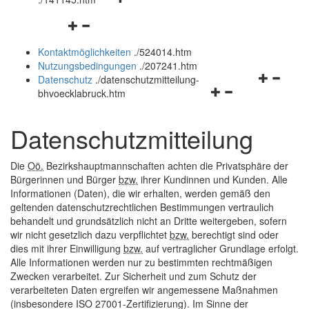
öffnen
schließen
Navigationsmenü
und
öffnen
schließen
Kontaktmöglichkeiten
.
/524014.htm
und
Nutzungsbedingungen
.
/207241.htm
schließen
Navigation
Datenschutz
.
/datenschutzmitteilung-
Navigationsmenü
öffnen
bhvoecklabruck.htm
öffnen
und
und
schließen
Datenschutzmitteilung
schließen
Die
Oö.
Bezirkshauptmannschaften achten die Privatsphäre der
Bürgerinnen und Bürger
bzw.
ihrer Kundinnen und Kunden. Alle
Informationen (Daten), die wir erhalten, werden gemäß den
geltenden datenschutzrechtlichen Bestimmungen vertraulich
behandelt und grundsätzlich nicht an Dritte weitergeben, sofern
wir nicht gesetzlich dazu verpflichtet
bzw.
berechtigt sind oder
dies mit ihrer Einwilligung
bzw.
auf vertraglicher Grundlage erfolgt.
Alle Informationen werden nur zu bestimmten rechtmäßigen
Zwecken verarbeitet. Zur Sicherheit und zum Schutz der
verarbeiteten Daten ergreifen wir angemessene Maßnahmen
(insbesondere ISO 27001-Zertifizierung). Im Sinne der