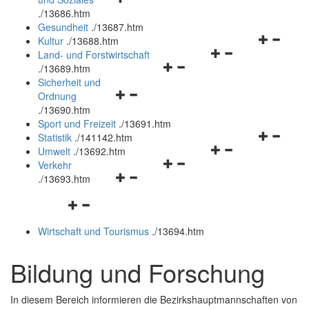
öffnen
schließen
.
/13686.htm
und
Gesundheit
.
/13687.htm
schließen
Navigation
Kultur
.
/13688.htm
Navigationsmenü
öffnen
Land- und Forstwirtschaft
Navigationsmenü
öffnen
und
.
/13689.htm
öffnen
und
schließen
Sicherheit und
Navigationsmenü
und
schließen
Ordnung
öffnen
schließen
.
/13690.htm
und
Sport und Freizeit
.
/13691.htm
schließen
Navigation
Statistik
.
/141142.htm
Navigationsmenü
öffnen
Umwelt
.
/13692.htm
Navigationsmenü
öffnen
und
Verkehr
Navigationsmenü
öffnen
und
schließen
.
/13693.htm
öffnen
und
schließen
Navigationsmenü
und
schließen
öffnen
schließen
Wirtschaft und Tourismus
.
/13694.htm
und
schließen
Bildung und Forschung
In diesem Bereich informieren die Bezirkshauptmannschaften von