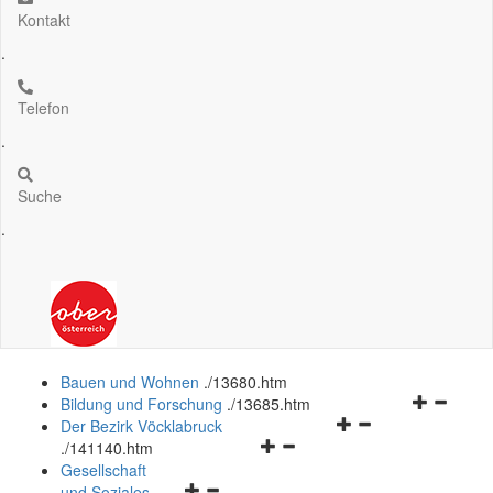
Kontakt
.
Telefon
.
Suche
.
Bauen und Wohnen
.
/13680.htm
Navigation
Bildung und Forschung
.
/13685.htm
Navigationsmenü
öffnen
Der Bezirk Vöcklabruck
Navigationsmenü
öffnen
und
.
/141140.htm
öffnen
und
schließen
Gesellschaft
Navigationsmenü
und
schließen
und Soziales