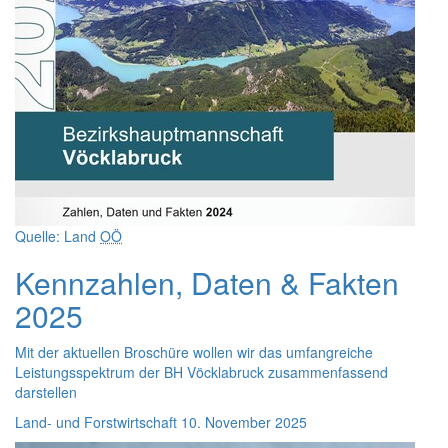
Quelle: Land
OÖ
Kennzahlen, Daten & Fakten
2025
Mit der aktuellen Broschüre wollen wir das umfangreiche
Leistungsspektrum der BH Vöcklabruck zusammenfassend
darstellen
Land- und Forstwirtschaft
10. November 2025