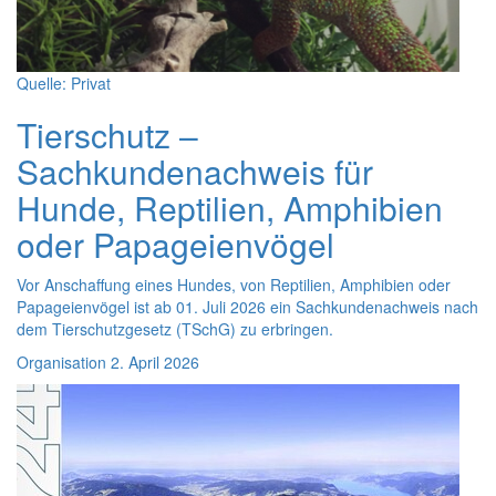
Quelle: Privat
Tierschutz –
Sachkundenachweis für
Hunde, Reptilien, Amphibien
oder Papageienvögel
Vor Anschaffung eines Hundes, von Reptilien, Amphibien oder
Papageienvögel ist ab 01. Juli 2026 ein Sachkundenachweis nach
dem Tierschutzgesetz (TSchG) zu erbringen.
Organisation
2. April 2026