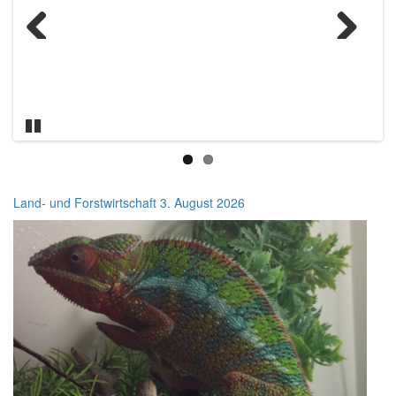
.
Formulare
Previous
Next
.
BH von A bis Z
.
Online
-Terminvereinbarung
Pause
Bezirkshauptmannschaft
Land- und Forstwirtschaft
3. August 2026
Vöcklabruck