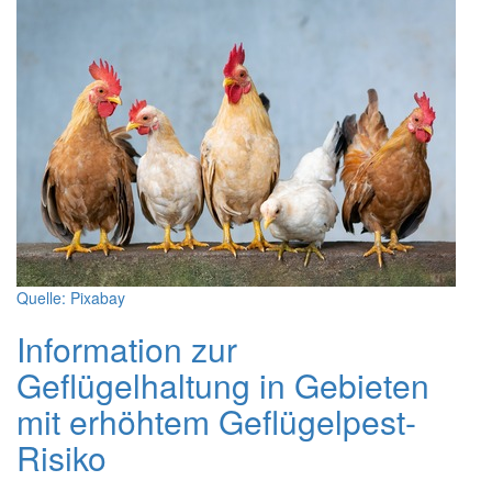
Quelle: Pixabay
Information zur
Geflügelhaltung in Gebieten
mit erhöhtem Geflügelpest-
Risiko