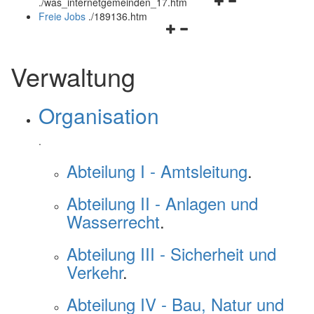
Navigationsmenü
öffnen
.
/was_internetgemeinden_17.htm
öffnen
und
Freie Jobs
.
/189136.htm
Navigationsmenü
und
schließen
öffnen
schließen
und
Verwaltung
schließen
Organisation
.
Abteilung I - Amtsleitung
.
Abteilung II - Anlagen und
Wasserrecht
.
Abteilung III - Sicherheit und
Verkehr
.
Abteilung IV - Bau, Natur und