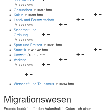
öffnen
schließen
.
/13686.htm
und
Gesundheit
.
/13687.htm
schließen
Navigation
Kultur
.
/13688.htm
Navigationsmenü
öffnen
Land- und Forstwirtschaft
Navigationsmenü
öffnen
und
.
/13689.htm
öffnen
und
schließen
Sicherheit und
Navigationsmenü
und
schließen
Ordnung
öffnen
schließen
.
/13690.htm
und
Sport und Freizeit
.
/13691.htm
schließen
Navigation
Statistik
.
/141142.htm
Navigationsmenü
öffnen
Umwelt
.
/13692.htm
Navigationsmenü
öffnen
und
Verkehr
Navigationsmenü
öffnen
und
schließen
.
/13693.htm
öffnen
und
schließen
Navigationsmenü
und
schließen
öffnen
schließen
Wirtschaft und Tourismus
.
/13694.htm
und
schließen
Migrationswesen
Fremde bedürfen für den Aufenthalt in Österreich einer