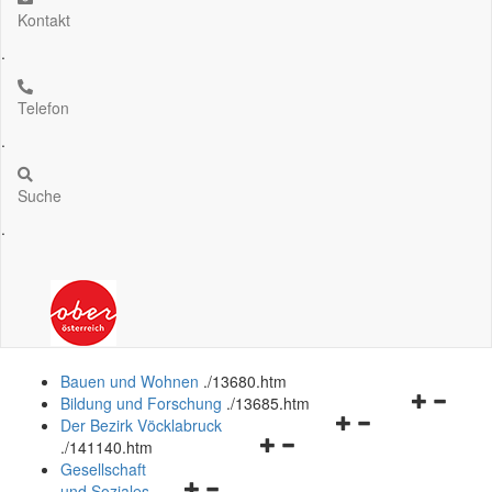
Kontakt
.
Telefon
.
Suche
.
Bauen und Wohnen
.
/13680.htm
Navigation
Bildung und Forschung
.
/13685.htm
Navigationsmenü
öffnen
Der Bezirk Vöcklabruck
Navigationsmenü
öffnen
und
.
/141140.htm
öffnen
und
schließen
Gesellschaft
Navigationsmenü
und
schließen
und Soziales