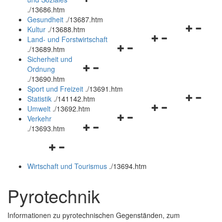
öffnen
schließen
.
/13686.htm
und
Gesundheit
.
/13687.htm
schließen
Navigation
Kultur
.
/13688.htm
Navigationsmenü
öffnen
Land- und Forstwirtschaft
Navigationsmenü
öffnen
und
.
/13689.htm
öffnen
und
schließen
Sicherheit und
Navigationsmenü
und
schließen
Ordnung
öffnen
schließen
.
/13690.htm
und
Sport und Freizeit
.
/13691.htm
schließen
Navigation
Statistik
.
/141142.htm
Navigationsmenü
öffnen
Umwelt
.
/13692.htm
Navigationsmenü
öffnen
und
Verkehr
Navigationsmenü
öffnen
und
schließen
.
/13693.htm
öffnen
und
schließen
Navigationsmenü
und
schließen
öffnen
schließen
Wirtschaft und Tourismus
.
/13694.htm
und
schließen
Pyrotechnik
Informationen zu pyrotechnischen Gegenständen, zum