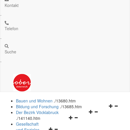
Kontakt
.
Telefon
.
Suche
.
Bauen und Wohnen
.
/13680.htm
Navigation
Bildung und Forschung
.
/13685.htm
Navigationsmenü
öffnen
Der Bezirk Vöcklabruck
Navigationsmenü
öffnen
und
.
/141140.htm
öffnen
und
schließen
Gesellschaft
Navigationsmenü
und
schließen
und Soziales