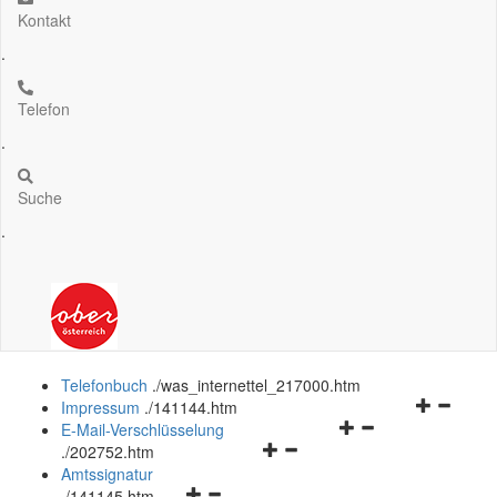
Kontakt
.
Telefon
.
Suche
.
Telefonbuch
.
/was_internettel_217000.htm
Navigation
Impressum
.
/141144.htm
Navigationsmenü
öffnen
E-Mail-Verschlüsselung
Navigationsmenü
öffnen
und
.
/202752.htm
öffnen
und
schließen
Amtssignatur
Navigationsmenü
und
schließen
.
/141145.htm