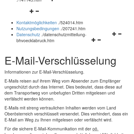
öffnen
schließen
Navigationsmenü
und
öffnen
schließen
Kontaktmöglichkeiten
.
/524014.htm
und
Nutzungsbedingungen
.
/207241.htm
schließen
Navigation
Datenschutz
.
/datenschutzmitteilung-
Navigationsmenü
öffnen
bhvoecklabruck.htm
öffnen
und
und
schließen
E-Mail
-Verschlüsselung
schließen
Informationen zur
E-Mail
-Verschlüsselung.
E-Mails reisen auf ihrem Weg vom Absender zum Empfänger
ungeschützt durch das Internet. Dies bedeutet, dass diese auf
dem Transportweg von unbefugten Dritten mitgelesen und
verfälscht werden können.
E-Mails mit streng vertraulichen Inhalten werden vom Land
Oberösterreich verschlüsselt versendet. Dies verhindert, dass ein
E-Mail
am Weg zu Ihnen mitgelesen oder verfälscht wird.
Für die sichere
E-Mail
-Kommunikation mit der
oö.