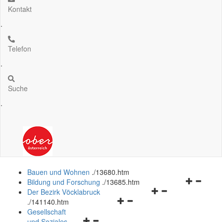
Kontakt
.
Telefon
.
Suche
.
Bauen und Wohnen
.
/13680.htm
Navigation
Bildung und Forschung
.
/13685.htm
Navigationsmenü
öffnen
Der Bezirk Vöcklabruck
Navigationsmenü
öffnen
und
.
/141140.htm
öffnen
und
schließen
Gesellschaft
Navigationsmenü
und
schließen
und Soziales