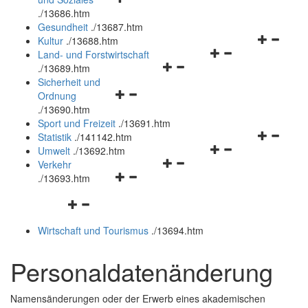
öffnen
schließen
.
/13686.htm
und
Gesundheit
.
/13687.htm
schließen
Navigation
Kultur
.
/13688.htm
Navigationsmenü
öffnen
Land- und Forstwirtschaft
Navigationsmenü
öffnen
und
.
/13689.htm
öffnen
und
schließen
Sicherheit und
Navigationsmenü
und
schließen
Ordnung
öffnen
schließen
.
/13690.htm
und
Sport und Freizeit
.
/13691.htm
schließen
Navigation
Statistik
.
/141142.htm
Navigationsmenü
öffnen
Umwelt
.
/13692.htm
Navigationsmenü
öffnen
und
Verkehr
Navigationsmenü
öffnen
und
schließen
.
/13693.htm
öffnen
und
schließen
Navigationsmenü
und
schließen
öffnen
schließen
Wirtschaft und Tourismus
.
/13694.htm
und
schließen
Personaldatenänderung
Namensänderungen oder der Erwerb eines akademischen