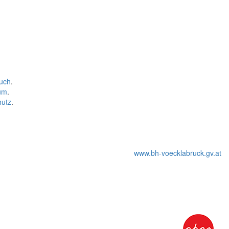
uch
.
um
.
hutz
.
www.bh-voecklabruck.gv.at