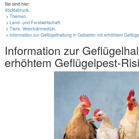
Sie sind hier:
Vöcklabruck
.
>
Themen
.
>
Land- und Forstwirtschaft
.
>
Tiere, Veterinärmedizin
.
>
Information zur Geflügelhaltung in Gebieten mit erhöhtem Geflüg
Information zur Geflügelhal
erhöhtem Geflügelpest-Ris