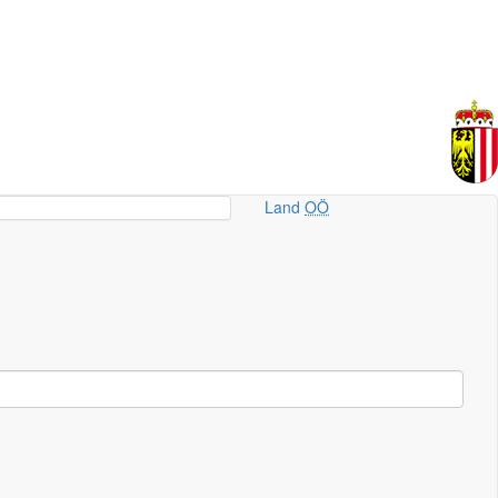
Land
OÖ