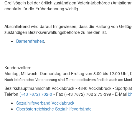
Greifvögeln bei der örtlich zuständigen Veterinärbehörde (Amtstierarz
ebenfalls für die Früherkennung wichtig.
Abschließend wird darauf hingewiesen, dass die Haltung von Geflüge
zuständigen Bezirksverwaltungsbehörde zu melden ist.
Barrierefreiheit
.
Kundenzeiten:
Montag, Mittwoch, Donnerstag und Freitag von 8:00 bis 12:00 Uhr, 
Nach telefonischer Vereinbarung sind Termine selbstverständlich auch am Mon
Bezirkshauptmannschaft Vöcklabruck • 4840 Vöcklabruck • Sportplat
Telefon
(+43 7672) 702-0
• Fax
(+43 7672) 702 2 73-399
•
E-Mail
bh
Sozialhilfeverband Vöcklabruck
Oberösterreichische Sozialhilfeverbände