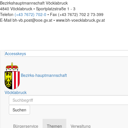
Bezirkshauptmannschaft Vöcklabruck
4840 Vöcklabruck • Sportplatzstraße 1 - 3
Telefon
(+43 7672) 702-0
• Fax (+43 7672) 702 2 73-399
E-Mail
bh-vb.post@ooe.gv.at • www.bh-voecklabruck.gv.at
Accesskeys
Bezirks
-
hauptmannschaft
Vöcklabruck
Schnellsuche
Schnellsuche
Suchen
Bürgerservice
Themen
Verwaltung