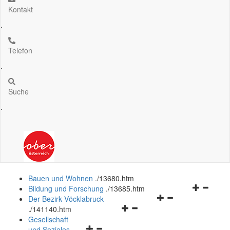
Kontakt
.
Telefon
.
Suche
.
Bauen und Wohnen
.
/13680.htm
Navigation
Bildung und Forschung
.
/13685.htm
Navigationsmenü
öffnen
Der Bezirk Vöcklabruck
Navigationsmenü
öffnen
und
.
/141140.htm
öffnen
und
schließen
Gesellschaft
Navigationsmenü
und
schließen
und Soziales