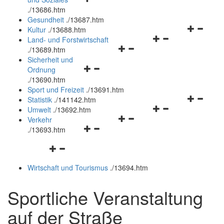
öffnen
schließen
.
/13686.htm
und
Gesundheit
.
/13687.htm
schließen
Navigation
Kultur
.
/13688.htm
Navigationsmenü
öffnen
Land- und Forstwirtschaft
Navigationsmenü
öffnen
und
.
/13689.htm
öffnen
und
schließen
Sicherheit und
Navigationsmenü
und
schließen
Ordnung
öffnen
schließen
.
/13690.htm
und
Sport und Freizeit
.
/13691.htm
schließen
Navigation
Statistik
.
/141142.htm
Navigationsmenü
öffnen
Umwelt
.
/13692.htm
Navigationsmenü
öffnen
und
Verkehr
Navigationsmenü
öffnen
und
schließen
.
/13693.htm
öffnen
und
schließen
Navigationsmenü
und
schließen
öffnen
schließen
Wirtschaft und Tourismus
.
/13694.htm
und
schließen
Sportliche Veranstaltung
auf der Straße