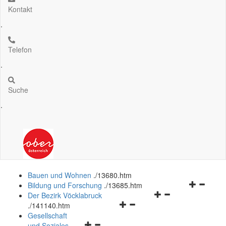
Kontakt
.
Telefon
.
Suche
.
Bauen und Wohnen
.
/13680.htm
Navigation
Bildung und Forschung
.
/13685.htm
Navigationsmenü
öffnen
Der Bezirk Vöcklabruck
Navigationsmenü
öffnen
und
.
/141140.htm
öffnen
und
schließen
Gesellschaft
Navigationsmenü
und
schließen
und Soziales