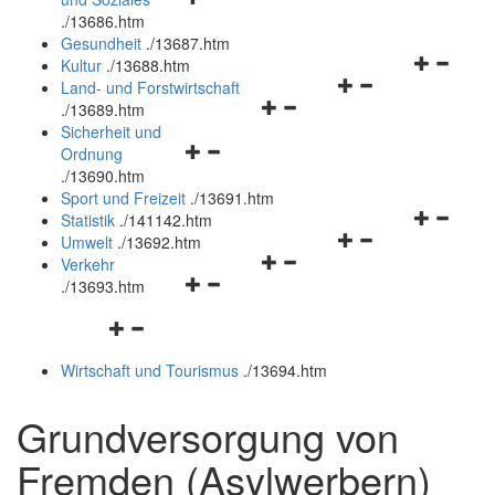
öffnen
schließen
.
/13686.htm
und
Gesundheit
.
/13687.htm
schließen
Navigation
Kultur
.
/13688.htm
Navigationsmenü
öffnen
Land- und Forstwirtschaft
Navigationsmenü
öffnen
und
.
/13689.htm
öffnen
und
schließen
Sicherheit und
Navigationsmenü
und
schließen
Ordnung
öffnen
schließen
.
/13690.htm
und
Sport und Freizeit
.
/13691.htm
schließen
Navigation
Statistik
.
/141142.htm
Navigationsmenü
öffnen
Umwelt
.
/13692.htm
Navigationsmenü
öffnen
und
Verkehr
Navigationsmenü
öffnen
und
schließen
.
/13693.htm
öffnen
und
schließen
Navigationsmenü
und
schließen
öffnen
schließen
Wirtschaft und Tourismus
.
/13694.htm
und
schließen
Grundversorgung von
Fremden (Asylwerbern)