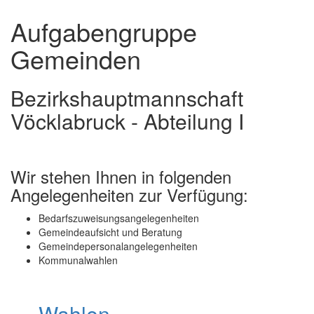
und
Aufgabengruppe
schließen
Gemeinden
Bezirkshauptmannschaft
Vöcklabruck - Abteilung I
Wir stehen Ihnen in folgenden
Angelegenheiten zur Verfügung:
Bedarfszuweisungsangelegenheiten
Gemeindeaufsicht und Beratung
Gemeindepersonalangelegenheiten
Kommunalwahlen
Wahlen
.