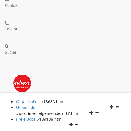
Kontakt
.
Telefon
.
Suche
.
Organisation
.
/13683.htm
Navigation
Gemeinden
Navigationsmenü
öffnen
.
/was_internetgemeinden_17.htm
öffnen
und
Freie Jobs
.
/189136.htm
Navigationsmenü
und
schließen
öffnen
schließen