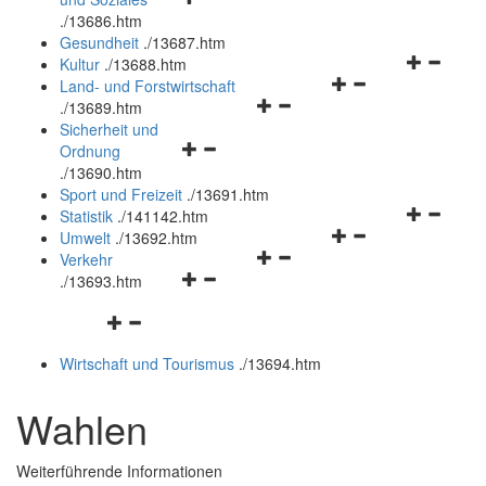
öffnen
schließen
.
/13686.htm
und
Gesundheit
.
/13687.htm
schließen
Navigation
Kultur
.
/13688.htm
Navigationsmenü
öffnen
Land- und Forstwirtschaft
Navigationsmenü
öffnen
und
.
/13689.htm
öffnen
und
schließen
Sicherheit und
Navigationsmenü
und
schließen
Ordnung
öffnen
schließen
.
/13690.htm
und
Sport und Freizeit
.
/13691.htm
schließen
Navigation
Statistik
.
/141142.htm
Navigationsmenü
öffnen
Umwelt
.
/13692.htm
Navigationsmenü
öffnen
und
Verkehr
Navigationsmenü
öffnen
und
schließen
.
/13693.htm
öffnen
und
schließen
Navigationsmenü
und
schließen
öffnen
schließen
Wirtschaft und Tourismus
.
/13694.htm
und
schließen
Wahlen
Weiterführende Informationen