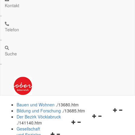
Kontakt
.
Telefon
.
Suche
.
Bauen und Wohnen
.
/13680.htm
Navigation
Bildung und Forschung
.
/13685.htm
Navigationsmenü
öffnen
Der Bezirk Vöcklabruck
Navigationsmenü
öffnen
und
.
/141140.htm
öffnen
und
schließen
Gesellschaft
Navigationsmenü
und
schließen
und Soziales