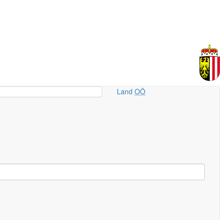
Land
OÖ