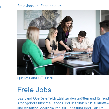
Freie Jobs
27. Februar 2025
e
Quelle: Land
OÖ
, Liedl
Freie Jobs
Das Land Oberösterreich zählt zu den größten und führen
Arbeitgebern unseres Landes. Bei uns finden Sie zukunfts
und vielfältige Möglichkeiten zur Entfaltung Ihrer Talente.