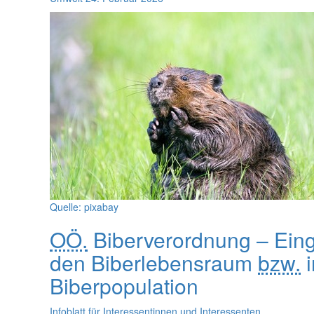
Quelle: pixabay
OÖ.
Biberverordnung – Eingr
den Biberlebensraum
bzw.
i
Biberpopulation
Infoblatt für Interessentinnen und Interessenten