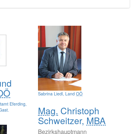
und
OÖ
Sabrina Liedl, Land
OÖ
tamt Eferding,
Mag.
Christoph
Gast.
Schweitzer,
MBA
Bezirkshauptmann