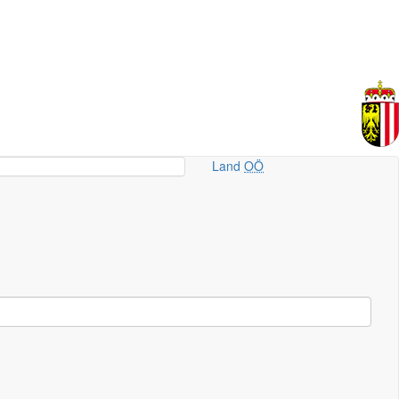
Land
OÖ