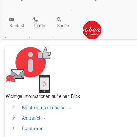
.
.
.
Kontakt
Telefon
Suche
.
.
.
(Quelle: Georg Schönhuber BH-Eferding)
Unser Bezirk
Informationen über unseren Bezi
Wichtige Informationen auf einen Blick
.
Beratung und Termine
.
Amtstafel
.
Formulare