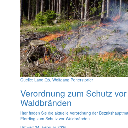
Quelle: Land
Oö.
Wolfgang Peherstorfer
Verordnung zum Schutz vor
Waldbränden
Hier finden Sie die aktuelle Verordnung der Bezirkshauptm
Eferding zum Schutz vor Waldbränden.
Umwelt
24. Februar 2026