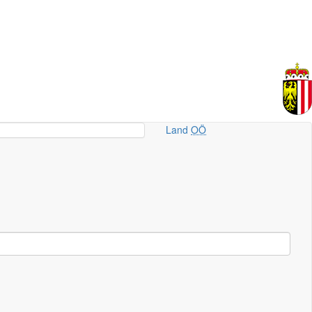
Land
OÖ