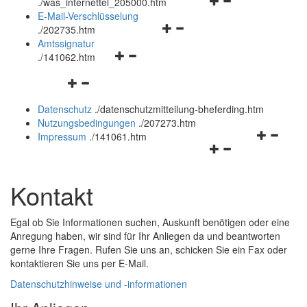
Navigationsmenü
öffnen
.
/was_internettel_205000.htm
öffnen
und
E-Mail-Verschlüsselung
Navigationsmenü
und
schließen
.
/202735.htm
öffnen
schließen
Amtssignatur
Navigationsmenü
und
.
/141062.htm
öffnen
schließen
Navigationsmenü
und
öffnen
schließen
Datenschutz
.
/datenschutzmitteilung-bheferding.htm
und
Nutzungsbedingungen
.
/207273.htm
schließen
Navigation
Impressum
.
/141061.htm
Navigationsmenü
öffnen
öffnen
und
und
schließen
Kontakt
schließen
Egal ob Sie Informationen suchen, Auskunft benötigen oder eine
Anregung haben, wir sind für Ihr Anliegen da und beantworten
gerne Ihre Fragen. Rufen Sie uns an, schicken Sie ein Fax oder
kontaktieren Sie uns per
E-Mail
.
Datenschutzhinweise und -informationen