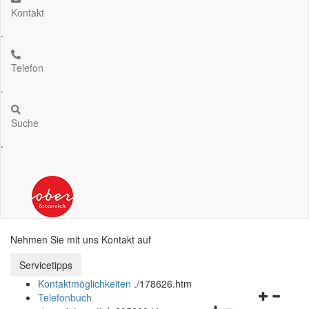
Kontakt
.
Telefon
.
Suche
.
Nehmen Sie mit uns Kontakt auf
Servicetipps öffnen und schließen
Servicetipps
Kontaktmöglichkeiten
.
/178626.htm
Navigation
Telefonbuch