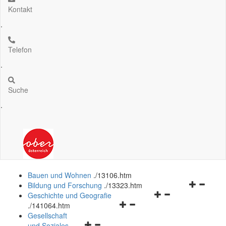
Kontakt
.
Telefon
.
Suche
.
Bauen und Wohnen
.
/13106.htm
Navigation
Bildung und Forschung
.
/13323.htm
Navigationsmenü
öffnen
Geschichte und Geografie
Navigationsmenü
öffnen
und
.
/141064.htm
öffnen
und
schließen
Gesellschaft
Navigationsmenü
und
schließen
und Soziales