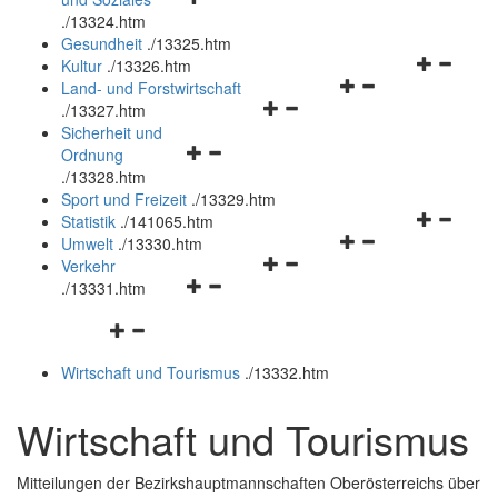
öffnen
schließen
.
/13324.htm
und
Gesundheit
.
/13325.htm
schließen
Navigation
Kultur
.
/13326.htm
Navigationsmenü
öffnen
Land- und Forstwirtschaft
Navigationsmenü
öffnen
und
.
/13327.htm
öffnen
und
schließen
Sicherheit und
Navigationsmenü
und
schließen
Ordnung
öffnen
schließen
.
/13328.htm
und
Sport und Freizeit
.
/13329.htm
schließen
Navigation
Statistik
.
/141065.htm
Navigationsmenü
öffnen
Umwelt
.
/13330.htm
Navigationsmenü
öffnen
und
Verkehr
Navigationsmenü
öffnen
und
schließen
.
/13331.htm
öffnen
und
schließen
Navigationsmenü
und
schließen
öffnen
schließen
Wirtschaft und Tourismus
.
/13332.htm
und
schließen
Wirtschaft und Tourismus
Mitteilungen der Bezirkshauptmannschaften Oberösterreichs über