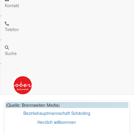
Kontakt
.
Telefon
.
Suche
.
(Quelle: Brennweiten Media)
(Quelle: Brennweitenmedia)
Bezirkshauptmannschaft Schärding
Unser Bezirk
Erfahren Sie mehr über unseren Bezirk
Herzlich willkommen