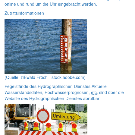
online
und rund um die Uhr eingebracht werden.
Zutrittsinformationen
(Quelle: ©Ewald Fröch - stock.adobe.com)
Pegelstände des Hydrographischen Dienstes
Aktuelle
Wasserstandsdaten, Hochwasserprognosen,
etc.
sind über die
Website
des Hydrographischen Dienstes abrufbar!