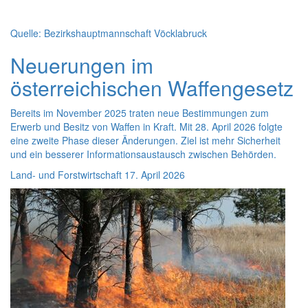
Quelle: Bezirkshauptmannschaft Vöcklabruck
Neuerungen im
österreichischen Waffengesetz
Bereits im November 2025 traten neue Bestimmungen zum
Erwerb und Besitz von Waffen in Kraft. Mit 28. April 2026 folgte
eine zweite Phase dieser Änderungen. Ziel ist mehr Sicherheit
und ein besserer Informationsaustausch zwischen Behörden.
Land- und Forstwirtschaft
17. April 2026