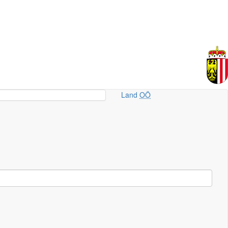
Land
OÖ