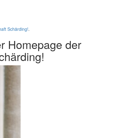
aft Schärding!
.
er
Homepage
der
chärding!