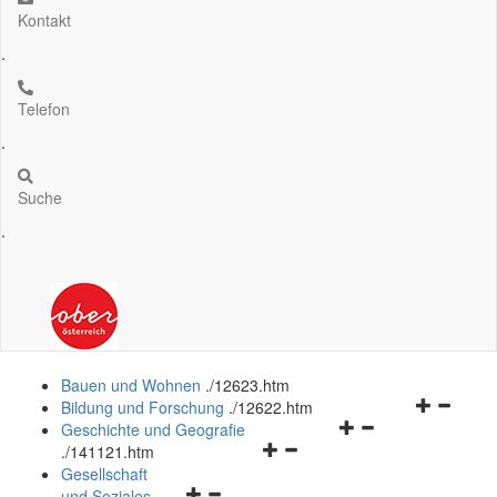
Kontakt
.
Telefon
.
Suche
.
Bauen und Wohnen
.
/12623.htm
Navigation
Bildung und Forschung
.
/12622.htm
Navigationsmenü
öffnen
Geschichte und Geografie
Navigationsmenü
öffnen
und
.
/141121.htm
öffnen
und
schließen
Gesellschaft
Navigationsmenü
und
schließen
und Soziales