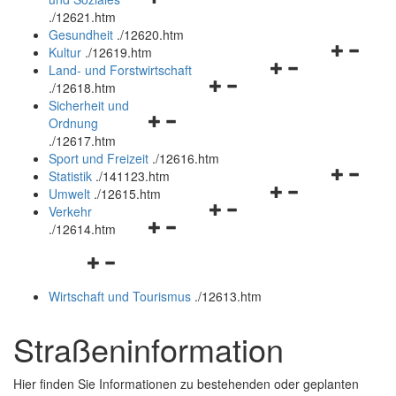
öffnen
schließen
.
/12621.htm
und
Gesundheit
.
/12620.htm
schließen
Navigation
Kultur
.
/12619.htm
Navigationsmenü
öffnen
Land- und Forstwirtschaft
Navigationsmenü
öffnen
und
.
/12618.htm
öffnen
und
schließen
Sicherheit und
Navigationsmenü
und
schließen
Ordnung
öffnen
schließen
.
/12617.htm
und
Sport und Freizeit
.
/12616.htm
schließen
Navigation
Statistik
.
/141123.htm
Navigationsmenü
öffnen
Umwelt
.
/12615.htm
Navigationsmenü
öffnen
und
Verkehr
Navigationsmenü
öffnen
und
schließen
.
/12614.htm
öffnen
und
schließen
Navigationsmenü
und
schließen
öffnen
schließen
Wirtschaft und Tourismus
.
/12613.htm
und
schließen
Straßeninformation
Hier finden Sie Informationen zu bestehenden oder geplanten