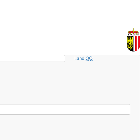
Land
OÖ