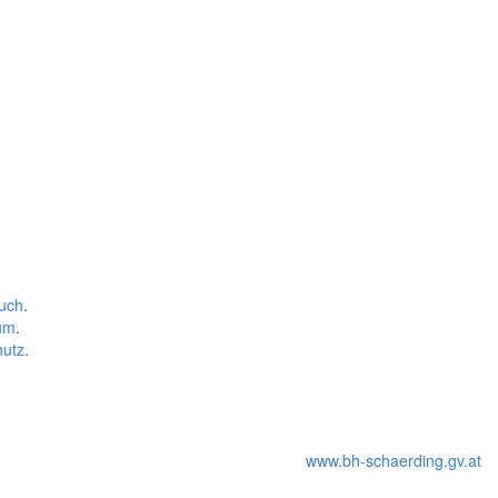
uch
.
um
.
hutz
.
www.bh-schaerding.gv.at