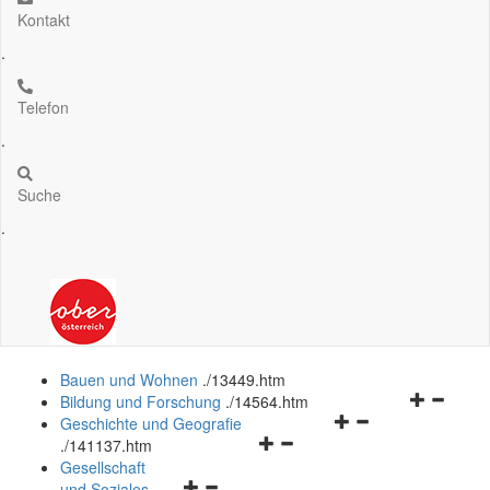
Kontakt
.
Telefon
.
Suche
.
Bauen und Wohnen
.
/13449.htm
Navigation
Bildung und Forschung
.
/14564.htm
Navigationsmenü
öffnen
Geschichte und Geografie
Navigationsmenü
öffnen
und
.
/141137.htm
öffnen
und
schließen
Gesellschaft
Navigationsmenü
und
schließen
und Soziales