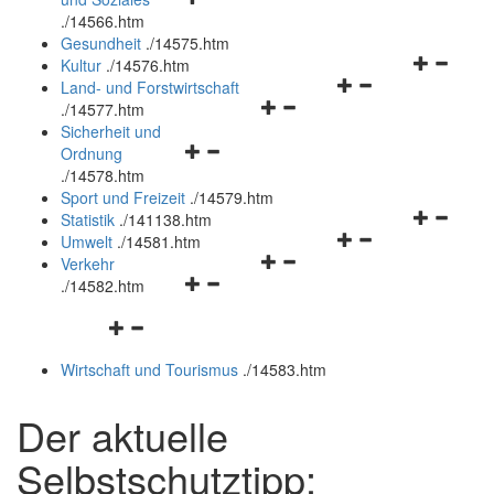
öffnen
schließen
.
/14566.htm
und
Gesundheit
.
/14575.htm
schließen
Navigation
Kultur
.
/14576.htm
Navigationsmenü
öffnen
Land- und Forstwirtschaft
Navigationsmenü
öffnen
und
.
/14577.htm
öffnen
und
schließen
Sicherheit und
Navigationsmenü
und
schließen
Ordnung
öffnen
schließen
.
/14578.htm
und
Sport und Freizeit
.
/14579.htm
schließen
Navigation
Statistik
.
/141138.htm
Navigationsmenü
öffnen
Umwelt
.
/14581.htm
Navigationsmenü
öffnen
und
Verkehr
Navigationsmenü
öffnen
und
schließen
.
/14582.htm
öffnen
und
schließen
Navigationsmenü
und
schließen
öffnen
schließen
Wirtschaft und Tourismus
.
/14583.htm
und
schließen
Der aktuelle
Selbstschutztipp: