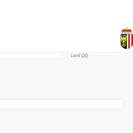
Land
OÖ