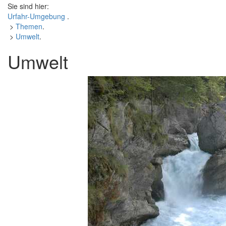
Sie sind hier:
Urfahr-Umgebung
.
>
Themen
.
>
Umwelt
.
Umwelt