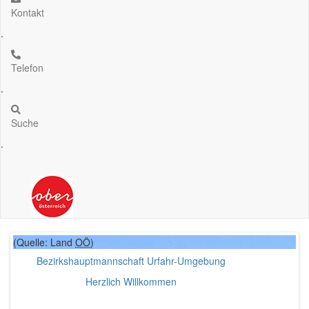
Kontakt
.
Telefon
.
Suche
.
(Quelle: Land
(Quelle: Land
OÖ
OÖ
)
)
Bezirkshauptmannschaft Urfahr-Umgebung
Unser Bezirk
Erfahren Sie mehr über unseren Bezirk
Herzlich Willkommen