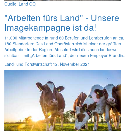
Quelle: Land
OÖ
"Arbeiten fürs Land" - Unsere
Imagekampagne ist da!
11.000 Mitarbeitende in rund 80 Berufen und Lehrberufen an
ca.
180 Standorten: Das Land Oberösterreich ist einer der größten
Arbeitgeber in der Region. Ab sofort wird dies auch landesweit
sichtbar – mit „Arbeiten fürs Land“, der neuen Employer Brandin...
Land- und Forstwirtschaft
12. November 2024