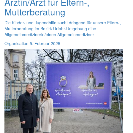
Ärztin/Arzt für Eltern-,
Mutterberatung
Die Kinder- und Jugendhilfe sucht dringend für unsere Eltern-,
Mutterberatung im Bezirk Urfahr-Umgebung eine
Allgemeinmedizinerin/einen Allgemein­mediziner
Organisation
5. Februar 2025