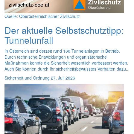
Quelle: Oberösterreichischer Zivilschutz
Der aktuelle Selbstschutztipp:
Tunnelunfall
In Österreich sind derzeit rund 160 Tunnelanlagen in Betrieb.
Durch technische Entwicklungen und organisatorische
Maßnahmen konnte die Sicherheit wesentlich verbessert werden.
Auch Sie können durch Ihr sicherheitsbewusstes Verhalten dazu...
Sicherheit und Ordnung
27. Juli 2026