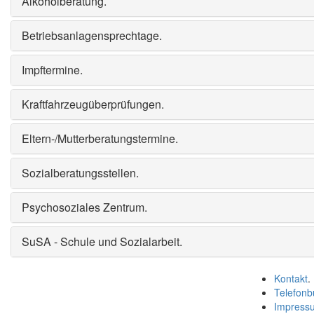
Alkoholberatung
.
Betriebsanlagensprechtage
.
Impftermine
.
Kraftfahrzeugüberprüfungen
.
Eltern-/Mutterberatungstermine
.
Sozialberatungsstellen
.
Psychosoziales Zentrum
.
SuSA - Schule und Sozialarbeit
.
Kontakt
.
Telefonb
Impress