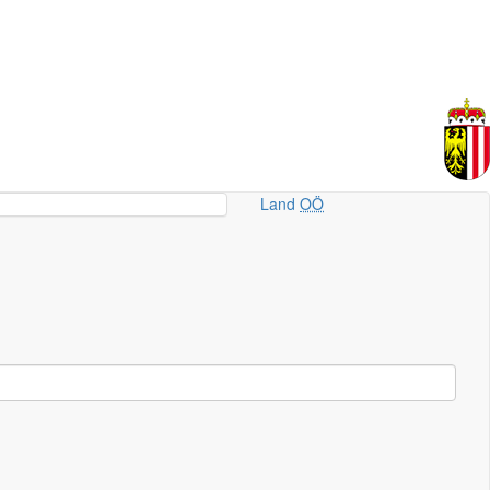
Land
OÖ