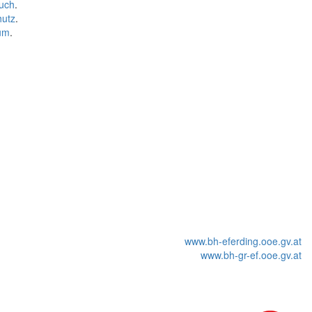
uch
.
hutz
.
um
.
www.bh-eferding.ooe.gv.at
www.bh-gr-ef.ooe.gv.at