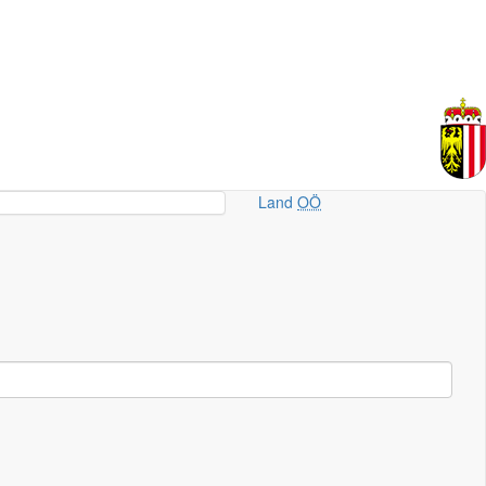
Land
OÖ