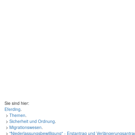
Sie sind hier:
Eferding
.
>
Themen
.
>
Sicherheit und Ordnung
.
>
Migrationswesen
.
>
"Niederlassungsbewilligung" - Erstantrag und Verlängerungsantra