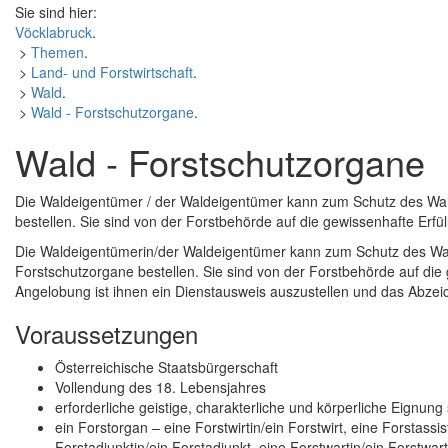
Sie sind hier:
Vöcklabruck
.
>
Themen
.
>
Land- und Forstwirtschaft
.
>
Wald
.
>
Wald - Forstschutzorgane
.
Wald - Forstschutzorgane
Die Waldeigentümer / der Waldeigentümer kann zum Schutz des Wal
bestellen. Sie sind von der Forstbehörde auf die gewissenhafte Erf
Die Waldeigentümerin/der Waldeigentümer kann zum Schutz des Wal
Forstschutzorgane bestellen. Sie sind von der Forstbehörde auf die
Angelobung ist ihnen ein Dienstausweis auszustellen und das Abzei
Voraussetzungen
Österreichische Staatsbürgerschaft
Vollendung des 18. Lebensjahres
erforderliche geistige, charakterliche und körperliche Eignun
ein Forstorgan – eine Forstwirtin/ein Forstwirt, eine Forstassis
Forstadjunktin/ein Forstadjunkt, eine Forstwartin/ein Forstwart