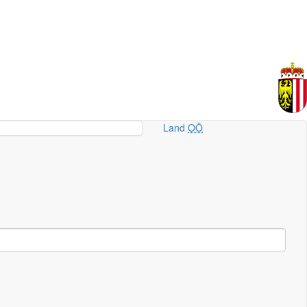
Land
OÖ