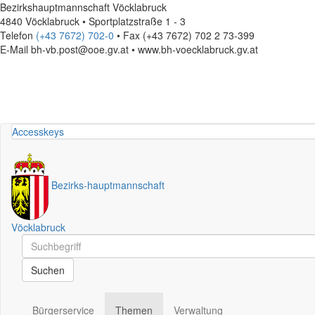
Bezirkshauptmannschaft Vöcklabruck
4840 Vöcklabruck • Sportplatzstraße 1 - 3
Telefon
(+43 7672) 702-0
• Fax (+43 7672) 702 2 73-399
E-Mail
bh-vb.post@ooe.gv.at • www.bh-voecklabruck.gv.at
Accesskeys
Bezirks
-
hauptmannschaft
Vöcklabruck
Schnellsuche
Schnellsuche
Suchen
Bürgerservice
Themen
Verwaltung