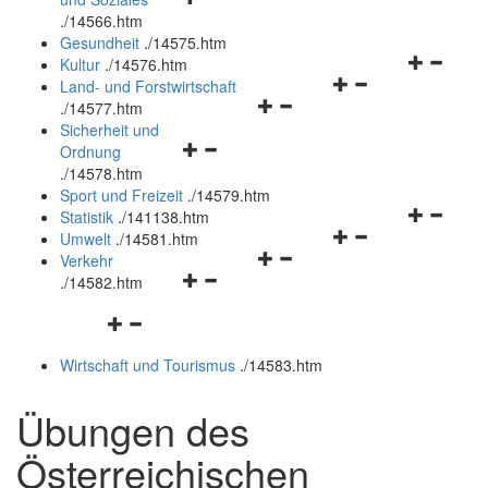
öffnen
schließen
.
/14566.htm
und
Gesundheit
.
/14575.htm
schließen
Navigation
Kultur
.
/14576.htm
Navigationsmenü
öffnen
Land- und Forstwirtschaft
Navigationsmenü
öffnen
und
.
/14577.htm
öffnen
und
schließen
Sicherheit und
Navigationsmenü
und
schließen
Ordnung
öffnen
schließen
.
/14578.htm
und
Sport und Freizeit
.
/14579.htm
schließen
Navigation
Statistik
.
/141138.htm
Navigationsmenü
öffnen
Umwelt
.
/14581.htm
Navigationsmenü
öffnen
und
Verkehr
Navigationsmenü
öffnen
und
schließen
.
/14582.htm
öffnen
und
schließen
Navigationsmenü
und
schließen
öffnen
schließen
Wirtschaft und Tourismus
.
/14583.htm
und
schließen
Übungen des
Österreichischen