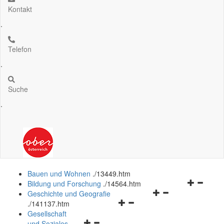
Kontakt
.
Telefon
.
Suche
.
Bauen und Wohnen
.
/13449.htm
Navigation
Bildung und Forschung
.
/14564.htm
Navigationsmenü
öffnen
Geschichte und Geografie
Navigationsmenü
öffnen
und
.
/141137.htm
öffnen
und
schließen
Gesellschaft
Navigationsmenü
und
schließen
und Soziales