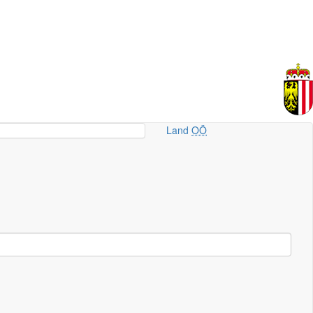
Land
OÖ