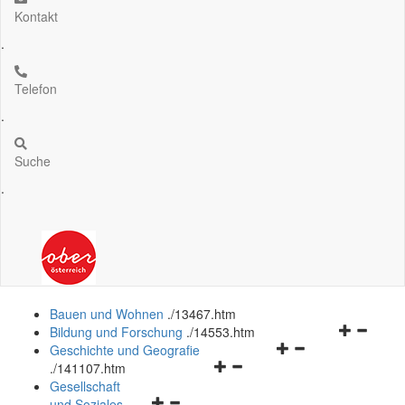
Kontakt
.
Telefon
.
Suche
.
Bauen und Wohnen
.
/13467.htm
Navigation
Bildung und Forschung
.
/14553.htm
Navigationsmenü
öffnen
Geschichte und Geografie
Navigationsmenü
öffnen
und
.
/141107.htm
öffnen
und
schließen
Gesellschaft
Navigationsmenü
und
schließen
und Soziales