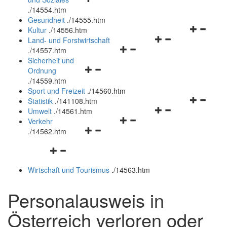
öffnen
schließen
.
/14554.htm
und
Gesundheit
.
/14555.htm
schließen
Navigation
Kultur
.
/14556.htm
Navigationsmenü
öffnen
Land- und Forstwirtschaft
Navigationsmenü
öffnen
und
.
/14557.htm
öffnen
und
schließen
Sicherheit und
Navigationsmenü
und
schließen
Ordnung
öffnen
schließen
.
/14559.htm
und
Sport und Freizeit
.
/14560.htm
schließen
Navigation
Statistik
.
/141108.htm
Navigationsmenü
öffnen
Umwelt
.
/14561.htm
Navigationsmenü
öffnen
und
Verkehr
Navigationsmenü
öffnen
und
schließen
.
/14562.htm
öffnen
und
schließen
Navigationsmenü
und
schließen
öffnen
schließen
Wirtschaft und Tourismus
.
/14563.htm
und
schließen
Personalausweis in
Österreich verloren oder