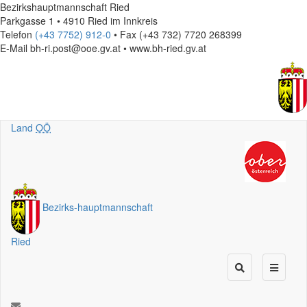
Bezirkshauptmannschaft Ried
Parkgasse 1 • 4910 Ried im Innkreis
Telefon
(+43 7752) 912-0
• Fax (+43 732) 7720 268399
E-Mail
bh-ri.post@ooe.gv.at • www.bh-ried.gv.at
Land
OÖ
Bezirks
-
hauptmannschaft
Ried