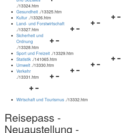
öffnen
schließen
.
/13324.htm
und
Gesundheit
.
/13325.htm
schließen
Navigation
Kultur
.
/13326.htm
Navigationsmenü
öffnen
Land- und Forstwirtschaft
Navigationsmenü
öffnen
und
.
/13327.htm
öffnen
und
schließen
Sicherheit und
Navigationsmenü
und
schließen
Ordnung
öffnen
schließen
.
/13328.htm
und
Sport und Freizeit
.
/13329.htm
schließen
Navigation
Statistik
.
/141065.htm
Navigationsmenü
öffnen
Umwelt
.
/13330.htm
Navigationsmenü
öffnen
und
Verkehr
Navigationsmenü
öffnen
und
schließen
.
/13331.htm
öffnen
und
schließen
Navigationsmenü
und
schließen
öffnen
schließen
Wirtschaft und Tourismus
.
/13332.htm
und
schließen
Reisepass -
Neuaustellung -