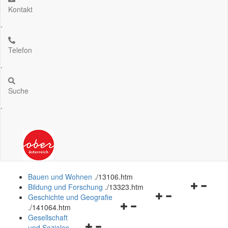
Kontakt
.
Telefon
.
Suche
.
Bauen und Wohnen
.
/13106.htm
Navigation
Bildung und Forschung
.
/13323.htm
Navigationsmenü
öffnen
Geschichte und Geografie
Navigationsmenü
öffnen
und
.
/141064.htm
öffnen
und
schließen
Gesellschaft
Navigationsmenü
und
schließen
und Soziales