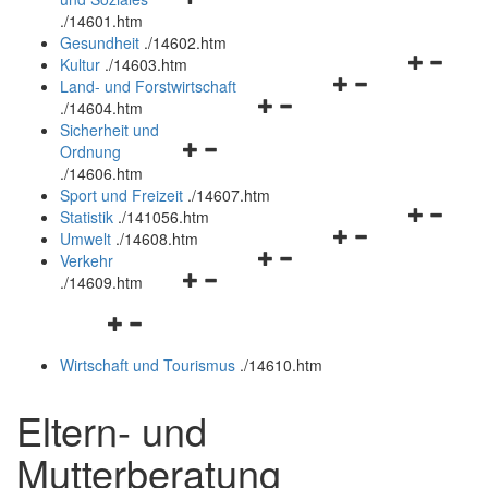
öffnen
schließen
.
/14601.htm
und
Gesundheit
.
/14602.htm
schließen
Navigation
Kultur
.
/14603.htm
Navigationsmenü
öffnen
Land- und Forstwirtschaft
Navigationsmenü
öffnen
und
.
/14604.htm
öffnen
und
schließen
Sicherheit und
Navigationsmenü
und
schließen
Ordnung
öffnen
schließen
.
/14606.htm
und
Sport und Freizeit
.
/14607.htm
schließen
Navigation
Statistik
.
/141056.htm
Navigationsmenü
öffnen
Umwelt
.
/14608.htm
Navigationsmenü
öffnen
und
Verkehr
Navigationsmenü
öffnen
und
schließen
.
/14609.htm
öffnen
und
schließen
Navigationsmenü
und
schließen
öffnen
schließen
Wirtschaft und Tourismus
.
/14610.htm
und
schließen
Eltern- und
Mutterberatung