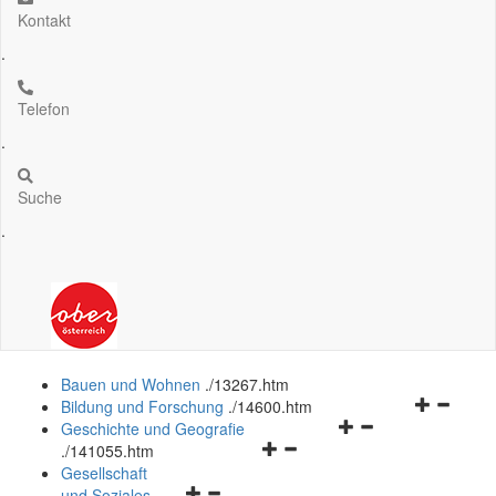
Kontakt
.
Telefon
.
Suche
.
Bauen und Wohnen
.
/13267.htm
Navigation
Bildung und Forschung
.
/14600.htm
Navigationsmenü
öffnen
Geschichte und Geografie
Navigationsmenü
öffnen
und
.
/141055.htm
öffnen
und
schließen
Gesellschaft
Navigationsmenü
und
schließen
und Soziales